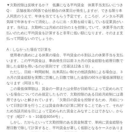
▼欠勤控除は反映するか？ 低廉になる平均賃金 休業手当支払いにつき
Q： 店舗改装の関係で会社都合の休業日が発生しますが、できる限り本
人同意のうえで、年休を当ててもらう予定です。ところが、メンタル不調
気味で年休をすべて消化し、さらに出・欠勤を繰り返している従業員がい
ます。当社は、欠勤時には月給の22分の１を控除していて、休業手当の支
払いのために平均賃金を計算すると非常に低い額になります。そのまま支
払って問題ないのでしょうか。
A：しなかった場合で計算を
使用者の責めによる休業の場合、平均賃金の６割以上の休業手当を支払
います。この平均賃金は、事由発生日以前３カ月の賃金総額を総暦日数で
除した金額を用いるのが原則です（労基法12条１項）。
ただし、日給・時間給制、出来高払い制その他請負制による場合は、３
カ月の賃金総額を実際に労働した日数で除した金額の60％が最低保障額と
なります（同項１号）。
この最低保障額は、賃金の一部または全部が日給等によって定められて
いる場合についてのみ規定したもので、欠勤控除のある日給月給制には適
用できないと解されています。「欠勤日の賃金を控除するため、月給につ
いて日割計算を行うことは賃金自体の計算に関することであって、それが
ため当該月給を日によって定められた賃金とみなすことはできない」から
です（昭27・５・10基収6054号）。
しかし、だからといって欠勤控除のある賃金制度で、単純に賃金総額を
暦日数で除して計算すると、平均賃金が著しく低額となるケースがありま