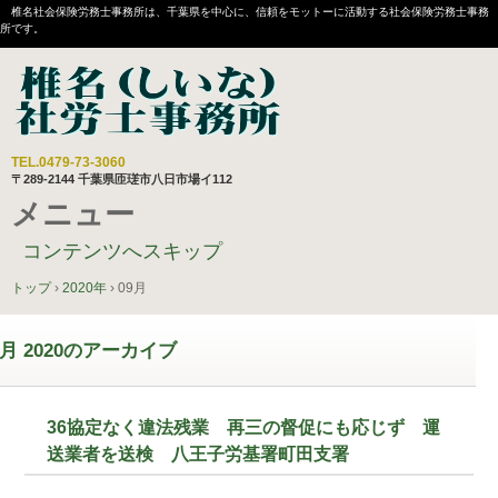
椎名社会保険労務士事務所は、千葉県を中心に、信頼をモットーに活動する社会保険労務士事務
所です。
TEL.
0479-73-3060
〒289-2144 千葉県匝瑳市八日市場イ112
メニュー
コンテンツへスキップ
トップ
›
2020年
›
09月
月 2020
のアーカイブ
36協定なく違法残業 再三の督促にも応じず 運
送業者を送検 八王子労基署町田支署