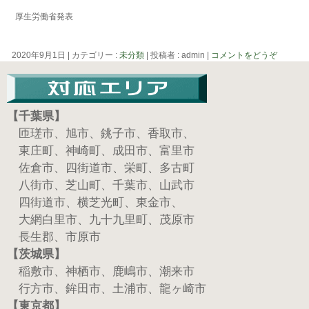
厚生労働省発表
2020年9月1日
|
カテゴリー :
未分類
|
投稿者 : admin
|
コメントをどうぞ
【千葉県】
匝瑳市、旭市、銚子市、香取市、
東庄町、神崎町、成田市、富里市
佐倉市、四街道市、栄町、多古町
八街市、芝山町、千葉市、山武市
四街道市、横芝光町、東金市、
大網白里市、九十九里町、茂原市
長生郡、市原市
【茨城県】
稲敷市、神栖市、鹿嶋市、潮来市
行方市、鉾田市、土浦市、龍ヶ崎市
【東京都】