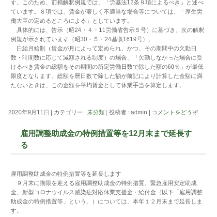
す。このため、前掲解釈例規では、「労基法12条８項によるべき」と述べ
ています。８項では、賃金が著しく不適当な場合等については、「厚生労
働大臣の定めるところによる」としています。
具体的には、告示（昭24・４・11労働省告示５号）に基づき、次の解釈
例規が示されています（昭30・５・24基収1619号）。
日給月給制（賃金が月によって定められ、かつ、その期間中の欠勤日
数・時間数に応じて減額される制度）の場合、「欠勤しなかった場合に受
けるべき賃金の総額をその期間の所定労働日数で除した額の60％」が最低
限度となります。総額を暦日数で除した額が前記により計算した金額に満
たないときは、この金額を平均賃金として休業手当を算定します。
2020年9月11日
|
カテゴリー :
未分類
|
投稿者 : admin
|
コメントをどうぞ
雇用調整助成金の特例措置等を12月末まで延長す
る
雇用調整助成金の特例措置等を延長します
９月末に期限を迎える雇用調整助成金の特例措置、緊急雇用安定助成
金、新型コロナウイルス感染症対応休業支援金・給付金（以下「雇用調整
助成金の特例措置等」という。）については、本年１２月末まで延長しま
す。