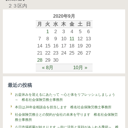
２３区内
2020年9月
月
火
水
木
金
土
日
1
2
3
4
5
6
7
8
9
10
11
12
13
14
15
16
17
18
19
20
21
22
23
24
25
26
27
28
29
30
« 8月
10月 »
最近の投稿
お盆休みを迎えるにあたって ～心と体をリフレッシュしましょう
～ 椎名社会保険労務士事務所
本日はJA年金相談会を担当します 椎名社会保険労務士事務所
社会保険労務士との契約が会社の未来を守ります 椎名社会保険労
務士事務所
八日市場祇園が始まります ～街に活気と笑顔があふれる季節～ 椎