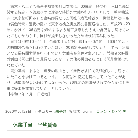
東京・八王子労働基準監督署町田支署は、36協定（時間外・休日労働に
関する協定）を締結せずに違法な時間外労働を行わせたとして、明豊物流
㈱（東京都町田市）と当時部長だった同社代表取締役を、労働基準法32条
（労働時間）違反の疑いで東京地検立川支部に書類送検した。平成28～29
年にかけて、36協定を締結するよう是正指導したうえで督促をし続けてい
たにもかかわらず、同社が提出しなかったため送検に踏み切った。
同社は29年10～11月、労働者１人に対し週15～20時間、月60時間以上
の時間外労働を行わせていた疑い。36協定を締結していたとしても、違法
となる長時間労働を行わせていた労働者を立件対象とした。労働者の時間
外労働時間は同社で最長だったが、その他の労働者らにも時間外労働は行
わせていた。
同労基署によると、違反の理由として業務が多忙で先延ばしにし続けて
いたことを挙げているという。「以前は36協定を提出していたことがあ
り、法知識がないわけではなかった。36協定の期限が切れてから多忙を理
由に提出を放置していた」としている。
【令和２年７月31日送検】
2020年9月28日
|
カテゴリー :
未分類
|
投稿者 : admin
|
コメントをどうぞ
休業手当 平均賃金