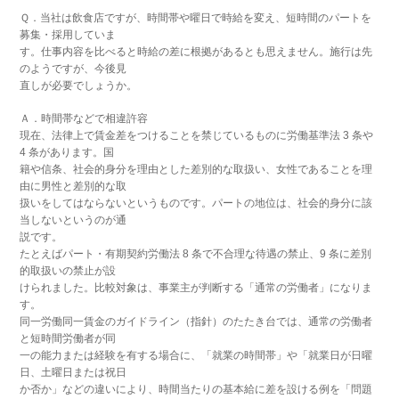
Ｑ．当社は飲食店ですが、時間帯や曜日で時給を変え、短時間のパートを
募集・採用していま
す。仕事内容を比べると時給の差に根拠があるとも思えません。施行は先
のようですが、今後見
直しが必要でしょうか。
Ａ．時間帯などで相違許容
現在、法律上で賃金差をつけることを禁じているものに労働基準法 3 条や
4 条があります。国
籍や信条、社会的身分を理由とした差別的な取扱い、女性であることを理
由に男性と差別的な取
扱いをしてはならないというものです。パートの地位は、社会的身分に該
当しないというのが通
説です。
たとえばパート・有期契約労働法 8 条で不合理な待遇の禁止、9 条に差別
的取扱いの禁止が設
けられました。比較対象は、事業主が判断する「通常の労働者」になりま
す。
同一労働同一賃金のガイドライン（指針）のたたき台では、通常の労働者
と短時間労働者が同
一の能力または経験を有する場合に、「就業の時間帯」や「就業日が日曜
日、土曜日または祝日
か否か」などの違いにより、時間当たりの基本給に差を設ける例を「問題