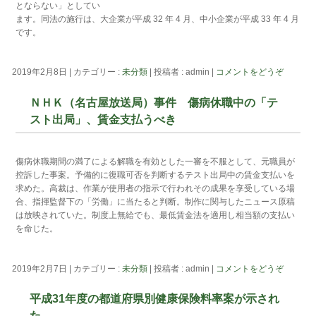
とならない」としてい
ます。同法の施行は、大企業が平成 32 年 4 月、中小企業が平成 33 年 4 月
です。
2019年2月8日
|
カテゴリー :
未分類
|
投稿者 : admin
|
コメントをどうぞ
ＮＨＫ（名古屋放送局）事件 傷病休職中の「テ
スト出局」、賃金支払うべき
傷病休職期間の満了による解職を有効とした一審を不服として、元職員が
控訴した事案。予備的に復職可否を判断するテスト出局中の賃金支払いを
求めた。高裁は、作業が使用者の指示で行われその成果を享受している場
合、指揮監督下の「労働」に当たると判断。制作に関与したニュース原稿
は放映されていた。制度上無給でも、最低賃金法を適用し相当額の支払い
を命じた。
2019年2月7日
|
カテゴリー :
未分類
|
投稿者 : admin
|
コメントをどうぞ
平成31年度の都道府県別健康保険料率案が示され
た