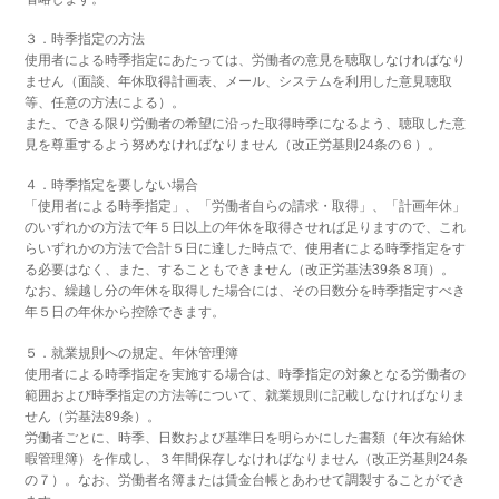
３．時季指定の方法
使用者による時季指定にあたっては、労働者の意見を聴取しなければなり
ません（面談、年休取得計画表、メール、システムを利用した意見聴取
等、任意の方法による）。
また、できる限り労働者の希望に沿った取得時季になるよう、聴取した意
見を尊重するよう努めなければなりません（改正労基則24条の６）。
４．時季指定を要しない場合
「使用者による時季指定」、「労働者自らの請求・取得」、「計画年休」
のいずれかの方法で年５日以上の年休を取得させれば足りますので、これ
らいずれかの方法で合計５日に達した時点で、使用者による時季指定をす
る必要はなく、また、することもできません（改正労基法39条８項）。
なお、繰越し分の年休を取得した場合には、その日数分を時季指定すべき
年５日の年休から控除できます。
５．就業規則への規定、年休管理簿
使用者による時季指定を実施する場合は、時季指定の対象となる労働者の
範囲および時季指定の方法等について、就業規則に記載しなければなりま
せん（労基法89条）。
労働者ごとに、時季、日数および基準日を明らかにした書類（年次有給休
暇管理簿）を作成し、３年間保存しなければなりません（改正労基則24条
の７）。なお、労働者名簿または賃金台帳とあわせて調製することができ