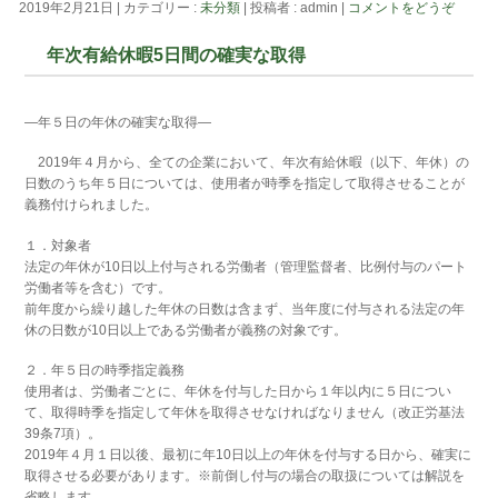
2019年2月21日
|
カテゴリー :
未分類
|
投稿者 : admin
|
コメントをどうぞ
年次有給休暇5日間の確実な取得
―年５日の年休の確実な取得―
2019年４月から、全ての企業において、年次有給休暇（以下、年休）の
日数のうち年５日については、使用者が時季を指定して取得させることが
義務付けられました。
１．対象者
法定の年休が10日以上付与される労働者（管理監督者、比例付与のパート
労働者等を含む）です。
前年度から繰り越した年休の日数は含まず、当年度に付与される法定の年
休の日数が10日以上である労働者が義務の対象です。
２．年５日の時季指定義務
使用者は、労働者ごとに、年休を付与した日から１年以内に５日につい
て、取得時季を指定して年休を取得させなければなりません（改正労基法
39条7項）。
2019年４月１日以後、最初に年10日以上の年休を付与する日から、確実に
取得させる必要があります。※前倒し付与の場合の取扱については解説を
省略します。