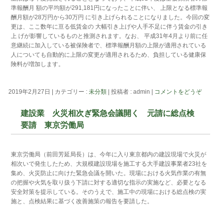
準報酬月 額の平均額が291,181円になったことに伴い、 上限となる標準報
酬月額が28万円から30万円 に引き上げられることになりました。今回の変
更は、ここ数年に亘る低賃金の 大幅引き上げや人手不足に伴う賃金の引き
上 げが影響しているものと推測されます。なお、 平成31年4月より前に任
意継続に加入している被保険者で、標準報酬月額の上限が適用されている
人についても自動的に上限の変更が適用されるため、負担している健康保
険料が増加します。
2019年2月27日
|
カテゴリー :
未分類
|
投稿者 : admin
|
コメントをどうぞ
建設業 火災相次ぎ緊急会議開く 元請に総点検
要請 東京労働局
東京労働局（前田芳延局長）は、今年に入り東京都内の建設現場で火災が
相次いで発生したため、大規模建設現場を施工する大手建設事業者23社を
集め、火災防止に向けた緊急会議を開いた。現場における火気作業の有無
の把握や火気を取り扱う下請に対する適切な指示の実施など、必要となる
安全対策を提示している。そのうえで、施工中の現場における総点検の実
施と、点検結果に基づく改善施策の報告を要請した。