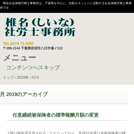
椎名社会保険労務士事務所は、千葉県を中心に、信頼をモットーに活動する社会保険労務士事務
所です。
TEL.
0479-73-3060
〒289-2144 千葉県匝瑳市八日市場イ112
メニュー
コンテンツへスキップ
トップ
›
2019年
›
02月
月 2019
のアーカイブ
任意継続被保険者の標準報酬月額の変更
上限は毎年度見直されることとなっており、平成31年度は全被保険者の標