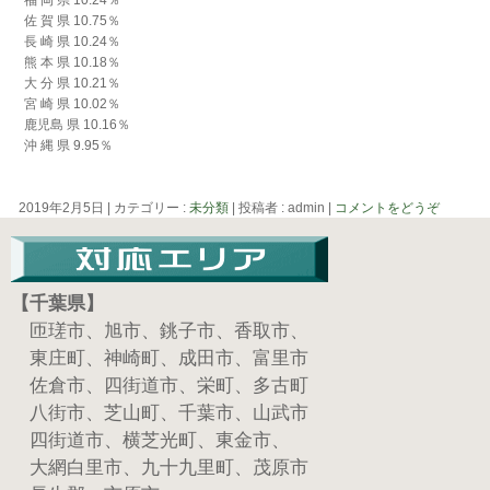
福 岡 県 10.24％
佐 賀 県 10.75％
長 崎 県 10.24％
熊 本 県 10.18％
大 分 県 10.21％
宮 崎 県 10.02％
鹿児島 県 10.16％
沖 縄 県 9.95％
2019年2月5日
|
カテゴリー :
未分類
|
投稿者 : admin
|
コメントをどうぞ
【千葉県】
匝瑳市、旭市、銚子市、香取市、
東庄町、神崎町、成田市、富里市
佐倉市、四街道市、栄町、多古町
八街市、芝山町、千葉市、山武市
四街道市、横芝光町、東金市、
大網白里市、九十九里町、茂原市