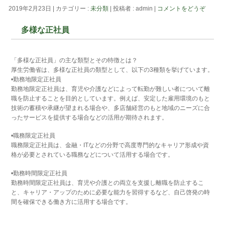
2019年2月23日
|
カテゴリー :
未分類
|
投稿者 : admin
|
コメントをどうぞ
多様な正社員
「多様な正社員」の主な類型とその特徴とは？
厚生労働省は、多様な正社員の類型として、以下の3種類を挙げています。
•勤務地限定正社員
勤務地限定正社員は、育児や介護などによって転勤が難しい者について離
職を防止することを目的としています。例えば、安定した雇用環境のもと
技術の蓄積や承継が望まれる場合や、多店舗経営のもと地域のニーズに合
ったサービスを提供する場合などの活用が期待されます。
•職務限定正社員
職務限定正社員は、金融・ITなどの分野で高度専門的なキャリア形成や資
格が必要とされている職務などについて活用する場合です。
•勤務時間限定正社員
勤務時間限定正社員は、育児や介護との両立を支援し離職を防止するこ
と、キャリア・アップのために必要な能力を習得するなど、自己啓発の時
間を確保できる働き方に活用する場合です。