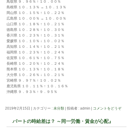
鳥取県 ９．９６％ ↑ １０．００％
島根県 １０．１３％ → １０．１３％
岡山県 １０．１５％ ↑ １０．２２％
広島県 １０．００％ → １０．００％
山口県 １０．１８％ ↑ １０．２１％
徳島県 １０．２８％ ↑ １０．３０％
香川県 １０．２３％ ↑ １０．３１％
愛媛県 １０．１０％ ↓ １０．０２％
高知県 １０．１４％ ↑ １０．２１％
福岡県 １０．２３％ ↑ １０．２４％
佐賀県 １０．６１％ ↑ １０．７５％
長崎県 １０．２０％ ↑ １０．２４％
熊本県 １０．１３％ ↑ １０．１８％
大分県 １０．２６％ ↓ １０．２１％
宮崎県 ９．９７％ ↑ １０．０２％
鹿児島県 １０．１１％ ↑ １０．１６％
沖縄県 ９．９３％ ↑ ９．９５％
2019年2月15日
|
カテゴリー :
未分類
|
投稿者 : admin
|
コメントをどうぞ
パートの時給差は？ ～同一労働・賃金が心配』