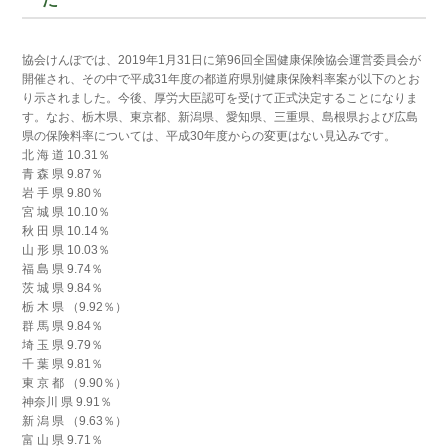
協会けんぽでは、2019年1月31日に第96回全国健康保険協会運営委員会が
開催され、その中で平成31年度の都道府県別健康保険料率案が以下のとお
り示されました。今後、厚労大臣認可を受けて正式決定することになりま
す。なお、栃木県、東京都、新潟県、愛知県、三重県、島根県および広島
県の保険料率については、平成30年度からの変更はない見込みです。
北 海 道 10.31％
青 森 県 9.87％
岩 手 県 9.80％
宮 城 県 10.10％
秋 田 県 10.14％
山 形 県 10.03％
福 島 県 9.74％
茨 城 県 9.84％
栃 木 県 （9.92％）
群 馬 県 9.84％
埼 玉 県 9.79％
千 葉 県 9.81％
東 京 都 （9.90％）
神奈川 県 9.91％
新 潟 県 （9.63％）
富 山 県 9.71％