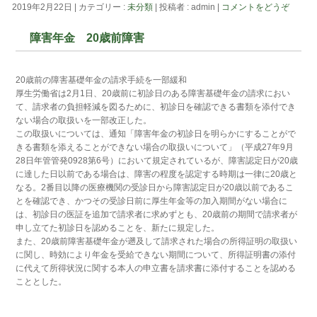
2019年2月22日
|
カテゴリー :
未分類
|
投稿者 : admin
|
コメントをどうぞ
障害年金 20歳前障害
20歳前の障害基礎年金の請求手続を一部緩和
厚生労働省は2月1日、20歳前に初診日のある障害基礎年金の請求におい
て、請求者の負担軽減を図るために、初診日を確認できる書類を添付でき
ない場合の取扱いを一部改正した。
この取扱いについては、通知「障害年金の初診日を明らかにすることがで
きる書類を添えることができない場合の取扱いについて」（平成27年9月
28日年管管発0928第6号）において規定されているが、障害認定日が20歳
に達した日以前である場合は、障害の程度を認定する時期は一律に20歳と
なる。2番目以降の医療機関の受診日から障害認定日が20歳以前であるこ
とを確認でき、かつその受診日前に厚生年金等の加入期間がない場合に
は、初診日の医証を追加で請求者に求めずとも、20歳前の期間で請求者が
申し立てた初診日を認めることを、新たに規定した。
また、20歳前障害基礎年金が遡及して請求された場合の所得証明の取扱い
に関し、時効により年金を受給できない期間について、所得証明書の添付
に代えて所得状況に関する本人の申立書を請求書に添付することを認める
こととした。