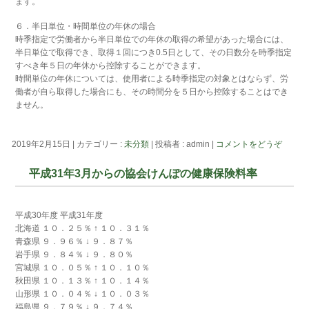
ます。
６．半日単位・時間単位の年休の場合
時季指定で労働者から半日単位での年休の取得の希望があった場合には、
半日単位で取得でき、取得１回につき0.5日として、その日数分を時季指定
すべき年５日の年休から控除することができます。
時間単位の年休については、使用者による時季指定の対象とはならず、労
働者が自ら取得した場合にも、その時間分を５日から控除することはでき
ません。
2019年2月15日
|
カテゴリー :
未分類
|
投稿者 : admin
|
コメントをどうぞ
平成31年3月からの協会けんぽの健康保険料率
平成30年度 平成31年度
北海道 １０．２５％ ↑ １０．３１％
青森県 ９．９６％ ↓ ９．８７％
岩手県 ９．８４％ ↓ ９．８０％
宮城県 １０．０５％ ↑ １０．１０％
秋田県 １０．１３％ ↑ １０．１４％
山形県 １０．０４％ ↓ １０．０３％
福島県 ９．７９％ ↓ ９．７４％