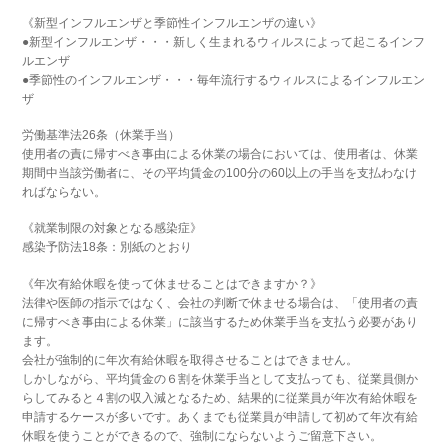
《新型インフルエンザと季節性インフルエンザの違い》
●新型インフルエンザ・・・新しく生まれるウィルスによって起こるインフ
ルエンザ
●季節性のインフルエンザ・・・毎年流行するウィルスによるインフルエン
ザ
労働基準法26条（休業手当）
使用者の責に帰すべき事由による休業の場合においては、使用者は、休業
期間中当該労働者に、その平均賃金の100分の60以上の手当を支払わなけ
ればならない。
《就業制限の対象となる感染症》
感染予防法18条：別紙のとおり
《年次有給休暇を使って休ませることはできますか？》
法律や医師の指示ではなく、会社の判断で休ませる場合は、「使用者の責
に帰すべき事由による休業」に該当するため休業手当を支払う必要があり
ます。
会社が強制的に年次有給休暇を取得させることはできません。
しかしながら、平均賃金の６割を休業手当として支払っても、従業員側か
らしてみると４割の収入減となるため、結果的に従業員が年次有給休暇を
申請するケースが多いです。あくまでも従業員が申請して初めて年次有給
休暇を使うことができるので、強制にならないようご留意下さい。