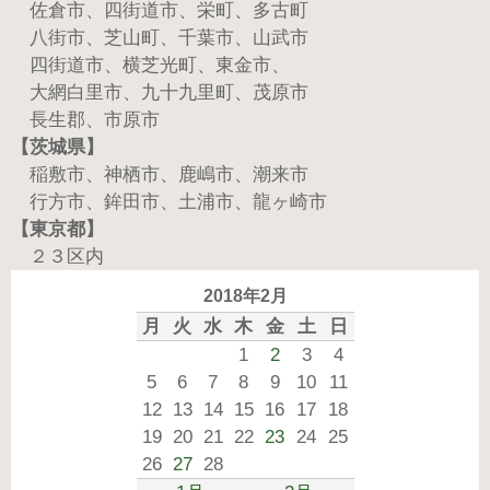
佐倉市、四街道市、栄町、多古町
八街市、芝山町、千葉市、山武市
四街道市、横芝光町、東金市、
大網白里市、九十九里町、茂原市
長生郡、市原市
【茨城県】
稲敷市、神栖市、鹿嶋市、潮来市
行方市、鉾田市、土浦市、龍ヶ崎市
【東京都】
２３区内
2018年2月
月
火
水
木
金
土
日
1
2
3
4
5
6
7
8
9
10
11
12
13
14
15
16
17
18
19
20
21
22
23
24
25
26
27
28