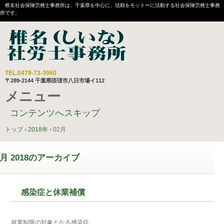
椎名社会保険労務士事務所は、千葉県を中心に、信頼をモットーに活動する社会保険労務士事務
所です。
TEL.
0479-73-3060
〒289-2144 千葉県匝瑳市八日市場イ112
メニュー
コンテンツへスキップ
トップ
›
2018年
›
02月
月 2018
のアーカイブ
感染症と休業補償
就業制限の対象となる感染症