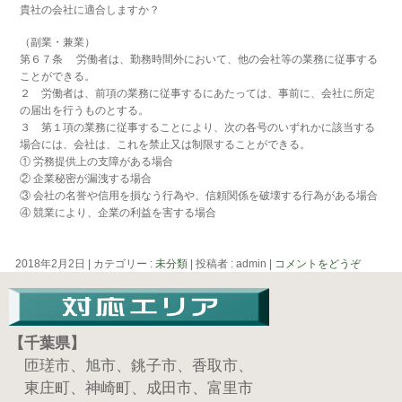
貴社の会社に適合しますか？
（副業・兼業）
第６７条 労働者は、勤務時間外において、他の会社等の業務に従事する
ことができる。
２ 労働者は、前項の業務に従事するにあたっては、事前に、会社に所定
の届出を行うものとする。
３ 第１項の業務に従事することにより、次の各号のいずれかに該当する
場合には、会社は、これを禁止又は制限することができる。
① 労務提供上の支障がある場合
② 企業秘密が漏洩する場合
③ 会社の名誉や信用を損なう行為や、信頼関係を破壊する行為がある場合
④ 競業により、企業の利益を害する場合
2018年2月2日
|
カテゴリー :
未分類
|
投稿者 : admin
|
コメントをどうぞ
【千葉県】
匝瑳市、旭市、銚子市、香取市、
東庄町、神崎町、成田市、富里市