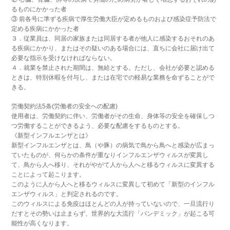
るものにかかった者
③ 前各号に準ずる疾病で厚生労働大臣が定めるものおよび感染症予防法で
定める疾病にかかった者
３．従業員は、同居の家族または同居する者が他人に感染するおそれのあ
る疾病にかかり、またはその疑いのある場合には、直ちに会社に届け出て
必要な指示を受けなければならない。
４．就業を禁止された期間は、無給とする。ただし、会社が必要と認める
ときは、特別休暇を付与し、または在宅での軽易な業務を命ずることがで
きる。
労働契約法5条(労働者の安全への配慮)
使用者は、労働契約に伴い、労働者がその生命、身体等の安全を確保しつ
つ労働することができるよう、必要な配慮をするものとする。
《新型インフルエンザとは》
新型インフルエンザとは、鳥（や豚）の病気で鳥から鳥へと感染が広まっ
ていたものが、何らかの条件が重なりインフルエンザウィルスが変異し
て、鳥から人へ移り、それがやがて人から人へと移るウィルスに変異する
ことによって起こります。
このように人から人へと移るウィルスに変異して初めて「新型のインフル
エンザウィルス」と判定されるのです。
このウィルスによる免疫はほとんどの人が持っていないので、一旦流行り
だすとその勢いは止まらず、世界的な大流行「パンデミック」が起こる可
能性が高くなります。