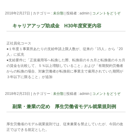
2018年2月27日
|
カテゴリー :
未分類
|
投稿者 : admin
|
コメントをどうぞ
キャリアアップ助成金 H30年度変更内容
正社員化コース
●１年度１事業所あたりの支給申請上限人数が、従来の「15人」から「20
人」に拡充
●支給要件に「正規雇用等へ転換した際、転換前の６カ月と転換後の６カ月
の賃金を比較して、５％以上増額していること」および「有期契約労働者
からの転換の場合、対象労働者が転換前に事業主で雇用されていた期間が
３年以下に限ること」が追加
2018年2月23日
|
カテゴリー :
未分類
|
投稿者 : admin
|
コメントをどうぞ
副業・兼業の定め 厚生労働省モデル就業規則例
厚生労働省のモデル就業規則では、従来兼業を禁止していたが、今回の改
正ではできる規定とした。