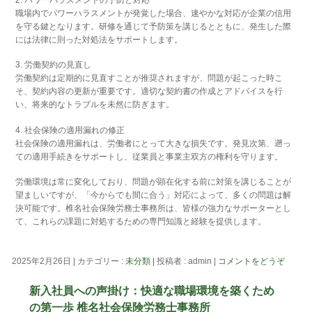
2. パワーハラスメントの予防と対応
職場内でパワーハラスメントが発覚した場合、速やかな対応が企業の信用
を守る鍵となります。研修を通じて予防策を講じるとともに、発生した際
には法律に則った対処法をサポートします。
3. 労働契約の見直し
労働契約は定期的に見直すことが推奨されますが、問題が起こった時こ
そ、契約内容の更新が重要です。適切な契約書の作成とアドバイスを行
い、将来的なトラブルを未然に防ぎます。
4. 社会保険の適用漏れの修正
社会保険の適用漏れは、労働者にとって大きな損失です。発見次第、遡っ
ての適用手続きをサポートし、従業員と事業主双方の権利を守ります。
労働環境は常に変化しており、問題が顕在化する前に対策を講じることが
望ましいですが、「今からでも間に合う」対応によって、多くの問題は解
決可能です。椎名社会保険労務士事務所は、皆様の強力なサポーターとし
て、これらの課題に対処するための専門知識と経験を提供します。
2025年2月26日
|
カテゴリー :
未分類
|
投稿者 : admin
|
コメントをどうぞ
新入社員への声掛け：快適な職場環境を築くため
の第一歩 椎名社会保険労務士事務所