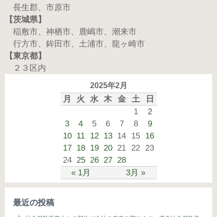
長生郡、市原市
【茨城県】
稲敷市、神栖市、鹿嶋市、潮来市
行方市、鉾田市、土浦市、龍ヶ崎市
【東京都】
２３区内
2025年2月
月
火
水
木
金
土
日
1
2
3
4
5
6
7
8
9
10
11
12
13
14
15
16
17
18
19
20
21
22
23
24
25
26
27
28
« 1月
3月 »
最近の投稿