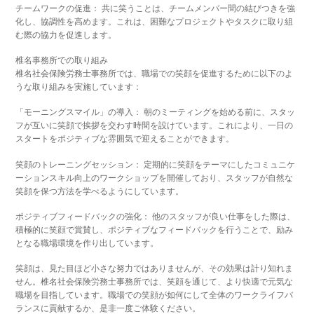
チームワークの促進： 共に笑うことは、チームメンバー間の結びつきを強
化し、協調性を高めます。これは、困難なプロジェクトやタスクに取り組
む際の協力を促進します。
椎名事務所での取り組み
椎名社会保険労務士事務所では、職場での笑顔を促進するために以下のよ
うな取り組みを実施しています：
「モーニングスマイル」の導入： 朝のミーティングを始める前に、スタッ
フが互いに笑顔で挨拶を交わす時間を設けています。これにより、一日の
スタートをポジティブな雰囲気で迎えることができます。
笑顔のトレーニングセッション： 定期的に笑顔をテーマにしたコミュニケ
ーションスキル向上のワークショップを開催しており、スタッフが自然な
笑顔を保つ方法を学べるようにしています。
ポジティブフィードバックの強化： 他のスタッフが良い仕事をした際は、
積極的に笑顔で賞賛し、ポジティブなフィードバックを行うことで、励み
となる職場環境を作り出しています。
笑顔は、見た目ほど小さな努力ではありませんが、その効果は計り知れま
せん。椎名社会保険労務士事務所では、笑顔を通じて、より快適で元気な
職場を目指しています。職場での笑顔が如何にして全体のワークライフバ
ランスに貢献するか、是非一度ご体験ください。