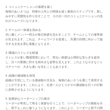
1. コミュニケーションの基礎を築く
毎朝のあいさつは、同僚や上司との関係を築く最初のステップです。親し
みやすい雰囲気を作り出すことで、その日一日のコミュニケーションの流
れがスムーズになります。
2. チームの一体感を高める
共に働くメンバー同士が毎日挨拶を交わすことで、チームとしての連帯感
が生まれます。これは、チームワークを促進し、共通の目標に向かって協
力する文化を育む基盤となります。
3. 職場のストレスを軽減
ストレスが多い職場環境において、明るい挨拶は心理的な安らぎを提供
し、日々の業務に対する前向きな姿勢を支えます。このような小さなジェ
スチャーが、大きな違いを生むこともあります。
4. 組織の価値観を体現
組織が大切にしている価値観や文化を、毎朝のあいさつを通じて表現する
ことができます。これにより、社員一人ひとりがその価値観を日々の行動
に反映させるようになります。
5. 効果的なリーダーシップの展示
リーダーが率先して明るく挨拶を行うことで、リーダーシップの模範を示
し、部下もこれに倣うようになります。これにより、リーダーと部下の間