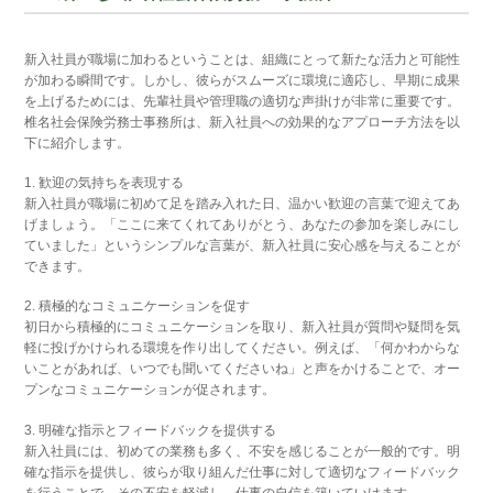
新入社員が職場に加わるということは、組織にとって新たな活力と可能性
が加わる瞬間です。しかし、彼らがスムーズに環境に適応し、早期に成果
を上げるためには、先輩社員や管理職の適切な声掛けが非常に重要です。
椎名社会保険労務士事務所は、新入社員への効果的なアプローチ方法を以
下に紹介します。
1. 歓迎の気持ちを表現する
新入社員が職場に初めて足を踏み入れた日、温かい歓迎の言葉で迎えてあ
げましょう。「ここに来てくれてありがとう、あなたの参加を楽しみにし
ていました」というシンプルな言葉が、新入社員に安心感を与えることが
できます。
2. 積極的なコミュニケーションを促す
初日から積極的にコミュニケーションを取り、新入社員が質問や疑問を気
軽に投げかけられる環境を作り出してください。例えば、「何かわからな
いことがあれば、いつでも聞いてくださいね」と声をかけることで、オー
プンなコミュニケーションが促されます。
3. 明確な指示とフィードバックを提供する
新入社員には、初めての業務も多く、不安を感じることが一般的です。明
確な指示を提供し、彼らが取り組んだ仕事に対して適切なフィードバック
を行うことで、その不安を軽減し、仕事の自信を築いていけます。