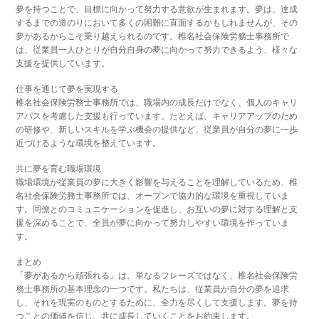
夢を持つことで、目標に向かって努力する意欲が生まれます。夢は、達成
するまでの道のりにおいて多くの困難に直面するかもしれませんが、その
夢があるからこそ乗り越えられるのです。椎名社会保険労務士事務所で
は、従業員一人ひとりが自分自身の夢に向かって努力できるよう、様々な
支援を提供しています。
仕事を通じて夢を実現する
椎名社会保険労務士事務所では、職場内の成長だけでなく、個人のキャリ
アパスを考慮した支援も行っています。たとえば、キャリアアップのため
の研修や、新しいスキルを学ぶ機会の提供など、従業員が自分の夢に一歩
近づけるような環境を整えています。
共に夢を育む職場環境
職場環境が従業員の夢に大きく影響を与えることを理解しているため、椎
名社会保険労務士事務所では、オープンで協力的な環境を重視していま
す。同僚とのコミュニケーションを促進し、お互いの夢に対する理解と支
援を深めることで、全員が夢に向かって努力しやすい環境を作っていま
す。
まとめ
「夢があるから頑張れる」は、単なるフレーズではなく、椎名社会保険労
務士事務所の基本理念の一つです。私たちは、従業員が自分の夢を追求
し、それを現実のものとするために、全力を尽くして支援します。夢を持
つことの価値を信じ、共に成長していくことをお約束します。