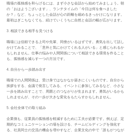
職場の孤独感を和らげるには、まず小さな会話から始めてみましょう。朝
の「おはようございます」、ランチタイムの「今日は何を食べました
か？」など、ちょっとした会話が心の距離を縮めるきっかけになります。
最初はぎこちなくても、続けていくうちに自然と会話の幅が広がります。
3. 相談できる相手を見つける
職場には信頼できる上司や先輩、同僚がいるはずです。勇気を出して話し
かけてみることで、「意外と気にかけてくれる人がいる」と感じられるか
もしれません。仕事の悩みや人間関係について相談できる環境を作ること
も、孤独感を減らす一つの方法です。
4. 自分から一歩踏み出す
職場での人間関係は、受け身ではなかなか築きにくいものです。自分から
挨拶をする、会議で発言してみる、イベントに参加してみるなど、小さな
一歩を踏み出すことで、周囲とのつながりが生まれます。勇気がいるかも
しれませんが、その一歩が大きな変化をもたらすかもしれません。
5. 会社全体での取り組み
企業側も、従業員の孤独感を軽減するために工夫が必要です。例えば、定
期的なコミュニケーションの場を設ける、チームビルディングを強化す
る、社員同士の交流の機会を増やすなど、企業文化の中で「誰もがつなが