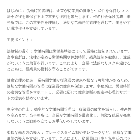
はじめに： 労働時間管理は、企業が従業員の健康と生産性を保持しつつ、
法令遵守を確保する上で重要な役割を果たします。椎名社会保険労務士事
務所では、この重要性を理解し、適切な労働時間管理を通じて、働きやす
い環境作りを支援しています。
主要ポイント：
法規制の遵守： 労働時間は労働基準法によって厳格に規制されています。
当事務所は、法律が定める労働時間や休憩時間、残業規制を徹底し、違反
がないように助言を行います。これにより、企業は法的なリスクを避ける
とともに、従業員の権利を守ることができます。
健康管理の促進： 長時間労働が従業員の健康を損なう可能性があるため、
適切な労働時間の管理は従業員の健康を保護します。事務所は、労働時間
の適切な管理をサポートし、必要に応じて健康診断の促進や心理的サポー
トの提供を勧めています。
生産性の向上： 効率的な労働時間管理は、従業員の疲労を減らし、生産性
を高めます。当事務所は、企業が労働時間を最適化し、無駄な残業が発生
しないように戦略を立てるお手伝いをしています。
柔軟な働き方の導入： フレックスタイム制やテレワークなど、多様な労働
形態の導入を支援しています。これにより、従業員は仕事と私生活のバラ