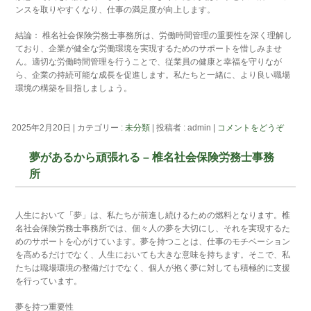
ンスを取りやすくなり、仕事の満足度が向上します。
結論： 椎名社会保険労務士事務所は、労働時間管理の重要性を深く理解し
ており、企業が健全な労働環境を実現するためのサポートを惜しみませ
ん。適切な労働時間管理を行うことで、従業員の健康と幸福を守りなが
ら、企業の持続可能な成長を促進します。私たちと一緒に、より良い職場
環境の構築を目指しましょう。
2025年2月20日
|
カテゴリー :
未分類
|
投稿者 : admin
|
コメントをどうぞ
夢があるから頑張れる – 椎名社会保険労務士事務
所
人生において「夢」は、私たちが前進し続けるための燃料となります。椎
名社会保険労務士事務所では、個々人の夢を大切にし、それを実現するた
めのサポートを心がけています。夢を持つことは、仕事のモチベーション
を高めるだけでなく、人生においても大きな意味を持ちます。そこで、私
たちは職場環境の整備だけでなく、個人が抱く夢に対しても積極的に支援
を行っています。
夢を持つ重要性