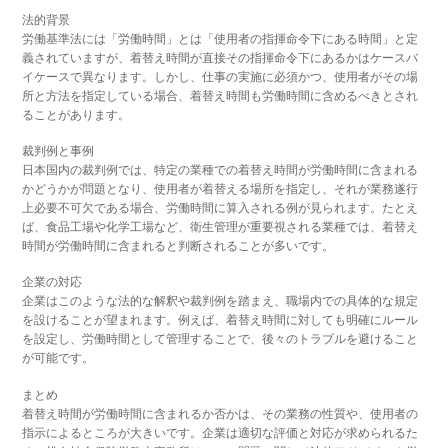
法的背景
労働基準法には「労働時間」とは「使用者の指揮命令下にある時間」と定
義されていますが、着替え時間が直接その指揮命令下にあるかはケースバ
イケースで異なります。しかし、仕事の実施に必須かつ、使用者がその場
所と方法を指定している場合、着替え時間も労働時間に含めるべきとされ
ることがあります。
裁判例と事例
日本国内の裁判例では、特定の業種での着替え時間が労働時間に含まれる
かどうかが問題となり、使用者が着替える場所を指定し、それが業務遂行
上必要不可欠である場合、労働時間に算入される例が見られます。たとえ
ば、食品工場や化学工場など、衛生管理が重要視される業種では、着替え
時間が労働時間に含まれると判断されることが多いです。
企業の対応
企業はこのような法的な解釈や裁判例を踏まえ、職場内での具体的な規定
を設けることが望まれます。例えば、着替え時間に対しても明確にルール
を設定し、労働時間として管理することで、後々のトラブルを避けること
が可能です。
まとめ
着替え時間が労働時間に含まれるか否かは、その業務の性質や、使用者の
指示によるところが大きいです。企業は適切な評価と対応が求められるた