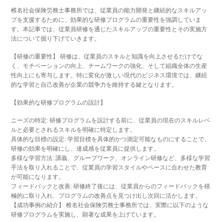
椎名社会保険労務士事務所では、従業員の能力開発と継続的なスキルアッ
プを支援するために、効果的な研修プログラムの重要性を強調していま
す。本記事では、従業員研修を通じたスキルアップの重要性とその実施方
法について掘り下げていきます。
【研修の重要性】 研修は、従業員のスキルと知識を向上させるだけでな
く、モチベーションの向上、チームワークの強化、そして組織全体の生産
性向上にも寄与します。特に変化が激しい現代のビジネス環境では、継続
的な学習と自己改善が企業の競争力を維持する鍵となります。
【効果的な研修プログラムの設計】
ニーズの特定: 研修プログラムを設計する前に、従業員の現在のスキルレベ
ルと必要とされるスキルを明確に特定します。
具体的な目標の設定: 学習目標を具体的かつ測定可能なものにすることで、
研修の効果を明確にし、達成感を従業員に提供します。
多様な学習方法: 講義、グループワーク、オンライン研修など、多様な学習
手法を取り入れることで、従業員の学習スタイルやペースに合わせた教育
が可能になります。
フィードバックと改善: 研修終了後には、従業員からのフィードバックを積
極的に取り入れ、プログラムの改善点を見つけ出し次回に活かします。
【成功事例の紹介】 椎名社会保険労務士事務所では、実際に以下のような
研修プログラムを実施し、顕著な成果を上げています。