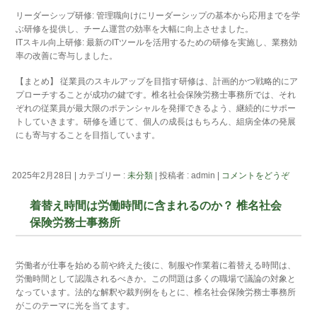
リーダーシップ研修: 管理職向けにリーダーシップの基本から応用までを学
ぶ研修を提供し、チーム運営の効率を大幅に向上させました。
ITスキル向上研修: 最新のITツールを活用するための研修を実施し、業務効
率の改善に寄与しました。
【まとめ】 従業員のスキルアップを目指す研修は、計画的かつ戦略的にア
プローチすることが成功の鍵です。椎名社会保険労務士事務所では、それ
ぞれの従業員が最大限のポテンシャルを発揮できるよう、継続的にサポー
トしていきます。研修を通じて、個人の成長はもちろん、組病全体の発展
にも寄与することを目指しています。
2025年2月28日
|
カテゴリー :
未分類
|
投稿者 : admin
|
コメントをどうぞ
着替え時間は労働時間に含まれるのか？ 椎名社会
保険労務士事務所
労働者が仕事を始める前や終えた後に、制服や作業着に着替える時間は、
労働時間として認識されるべきか。この問題は多くの職場で議論の対象と
なっています。法的な解釈や裁判例をもとに、椎名社会保険労務士事務所
がこのテーマに光を当てます。