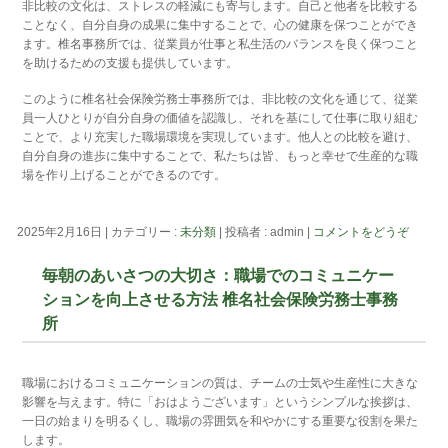
非比較の文化は、ストレスの軽減にも寄与します。自己と他者を比較する
ことなく、自分自身の成果に集中することで、心の健康を保つことができ
ます。椎名事務所では、従業員が仕事と私生活のバランスを良く保つこと
を助けるための支援も提供しています。
このように椎名社会保険労務士事務所では、非比較の文化を通じて、従業
員一人ひとりが自分自身の価値を認識し、それを基にして仕事に取り組む
ことで、より充実した職場環境を実現しています。他人との比較を避け、
自分自身の進歩に集中することで、私たちは皆、もっと幸せで生産的な職
場を作り上げることができるのです。
2025年2月16日
|
カテゴリー :
未分類
|
投稿者 : admin
|
コメントをどうぞ
毎朝のあいさつの大切さ：職場でのコミュニケー
ションを向上させる方法 椎名社会保険労務士事務
所
職場におけるコミュニケーションの質は、チームの士気や生産性に大きな
影響を与えます。特に「おはようございます」というシンプルな挨拶は、
一日の始まりを明るくし、職場の雰囲気を和やかにする重要な役割を果た
します。