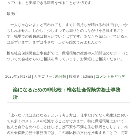
っている」と実感できる環境を作ることが大切です。
最後に
「一人じゃないよ」と言われても、すぐに気持ちが晴れるわけではないか
もしれません。しかし、少しずつでも周りとのつながりを意識すること
で、職場での孤独感は和らいでいくはずです。あなたを気にかけている人
は必ずいます。まずは小さな一歩から始めてみませんか？
椎名社会保険労務士事務所では、職場環境の改善や人間関係のサポートに
ついての会社からのご相談を承っています。お気軽にご相談ください。
2025年2月17日
|
カテゴリー :
未分類
|
投稿者 : admin
|
コメントをどうぞ
楽になるための非比較：椎名社会保険労務士事務
所
「比べなければ楽になる」という考え方は、仕事だけでなく私生活におい
ても多くのストレスを軽減することができます。特に職場環境において、
他人と自分を比べることはしばしば不安や不満を生む原因となります。椎
名社会保険労務士事務所では、この非比較の文化を推進することで、従業