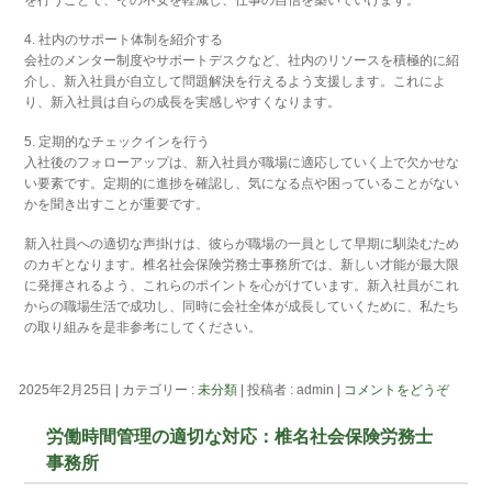
4. 社内のサポート体制を紹介する
会社のメンター制度やサポートデスクなど、社内のリソースを積極的に紹
介し、新入社員が自立して問題解決を行えるよう支援します。これによ
り、新入社員は自らの成長を実感しやすくなります。
5. 定期的なチェックインを行う
入社後のフォローアップは、新入社員が職場に適応していく上で欠かせな
い要素です。定期的に進捗を確認し、気になる点や困っていることがない
かを聞き出すことが重要です。
新入社員への適切な声掛けは、彼らが職場の一員として早期に馴染むため
のカギとなります。椎名社会保険労務士事務所では、新しい才能が最大限
に発揮されるよう、これらのポイントを心がけています。新入社員がこれ
からの職場生活で成功し、同時に会社全体が成長していくために、私たち
の取り組みを是非参考にしてください。
2025年2月25日
|
カテゴリー :
未分類
|
投稿者 : admin
|
コメントをどうぞ
労働時間管理の適切な対応：椎名社会保険労務士
事務所