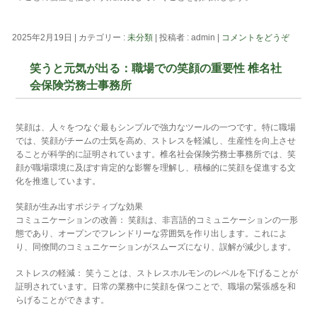
2025年2月19日
|
カテゴリー :
未分類
|
投稿者 : admin
|
コメントをどうぞ
笑うと元気が出る：職場での笑顔の重要性 椎名社
会保険労務士事務所
笑顔は、人々をつなぐ最もシンプルで強力なツールの一つです。特に職場
では、笑顔がチームの士気を高め、ストレスを軽減し、生産性を向上させ
ることが科学的に証明されています。椎名社会保険労務士事務所では、笑
顔が職場環境に及ぼす肯定的な影響を理解し、積極的に笑顔を促進する文
化を推進しています。
笑顔が生み出すポジティブな効果
コミュニケーションの改善： 笑顔は、非言語的コミュニケーションの一形
態であり、オープンでフレンドリーな雰囲気を作り出します。これによ
り、同僚間のコミュニケーションがスムーズになり、誤解が減少します。
ストレスの軽減： 笑うことは、ストレスホルモンのレベルを下げることが
証明されています。日常の業務中に笑顔を保つことで、職場の緊張感を和
らげることができます。