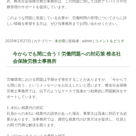
め、椎名社会保険労務士事務所は、この問題に関して法的アドバイスや労
務管理のサポートを提供しています。
このような問題に直面している企業や、労働時間の管理についてさらに詳
しい情報を希望する方は、ぜひ当事務所までお問い合わせください。
2025年2月27日
|
カテゴリー :
未分類
|
投稿者 : admin
|
コメントをどうぞ
今からでも間に合う！労働問題への対応策 椎名社
会保険労務士事務所
労働環境における問題は予期せず発生することがありますが、「今からで
も間に合う」というメッセージをお伝えしたいと思います。椎名社会保険
労務士事務所では、以下のようなケースで迅速かつ効果的に問題解決をサ
ポートしています。
1. 未払い残業代の対応
社員からの未払い残業代の請求があった場合、事業主は迅速に対応する必
要があります。当事務所では、適切な残業代の計算方法を提供し、社員と
の間で円満な解決を図ります。