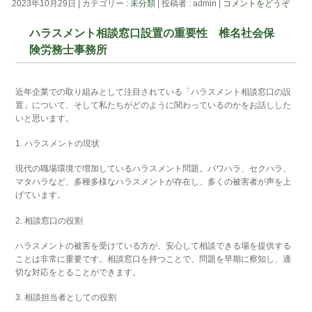
2023年10月29日
|
カテゴリー :
未分類
|
投稿者 : admin
|
コメントをどうぞ
ハラスメント相談窓口設置の重要性 椎名社会保
険労務士事務所
近年企業での取り組みとして注目されている「ハラスメント相談窓口の設
置」について、そして私たちがどのように関わっているのかをお話しした
いと思います。
1. ハラスメントの現状
現代の職場環境で増加しているハラスメント問題。パワハラ、セクハラ、
マタハラなど、多種多様なハラスメントが存在し、多くの被害者が声を上
げています。
2. 相談窓口の役割
ハラスメントの被害を受けている方が、安心して相談できる場を提供する
ことは非常に重要です。相談窓口を持つことで、問題を早期に察知し、適
切な対応をとることができます。
3. 相談担当者としての役割