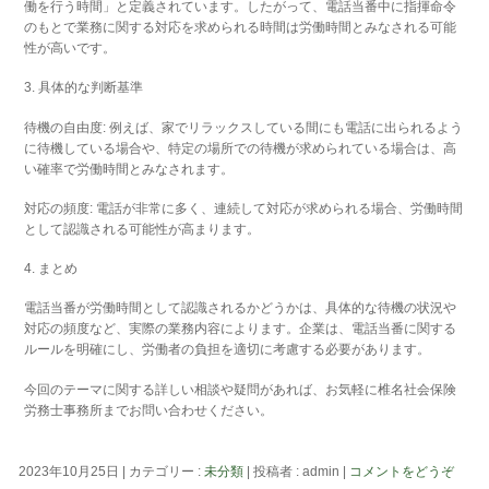
働を行う時間」と定義されています。したがって、電話当番中に指揮命令
のもとで業務に関する対応を求められる時間は労働時間とみなされる可能
性が高いです。
3. 具体的な判断基準
待機の自由度: 例えば、家でリラックスしている間にも電話に出られるよう
に待機している場合や、特定の場所での待機が求められている場合は、高
い確率で労働時間とみなされます。
対応の頻度: 電話が非常に多く、連続して対応が求められる場合、労働時間
として認識される可能性が高まります。
4. まとめ
電話当番が労働時間として認識されるかどうかは、具体的な待機の状況や
対応の頻度など、実際の業務内容によります。企業は、電話当番に関する
ルールを明確にし、労働者の負担を適切に考慮する必要があります。
今回のテーマに関する詳しい相談や疑問があれば、お気軽に椎名社会保険
労務士事務所までお問い合わせください。
2023年10月25日
|
カテゴリー :
未分類
|
投稿者 : admin
|
コメントをどうぞ