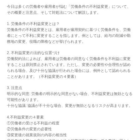
今日は多くの労働者や雇用者が悩む「労働条件の不利益変更」について、
その概要と注意点、そして対処法について解説します。
1. 労働条件の不利益変更とは？
労働条件の不利益変更とは、雇用者が雇用契約に基づく労働条件を、労働
者にとって不利に変更することを指します。例としては、給与の削減や勤
務地の変更、役職の降格などが挙げられます。
2. 不利益変更の法的な位置づけ
労働契約法によれば、雇用者は労働者の同意なく労働条件を不利益に変更
することは原則禁止されています。ただし、変更の必要性や合理性が認め
られる場合、及び十分な協議が行われた場合には、例外として認められる
ことがあります。（不利益変更の４要素）
3. 注意点
明示的な同意: 労働者の明示的な同意がない場合、不利益変更は無効となる
可能性があります。
十分な協議: 協議が不十分な場合、変更が無効となるリスクが高まります。
4.不利益変更の４要素
①労働者の受ける不利益の程度
②労働条件の変更の必要性
③変更後の就業規則の内容の相当性