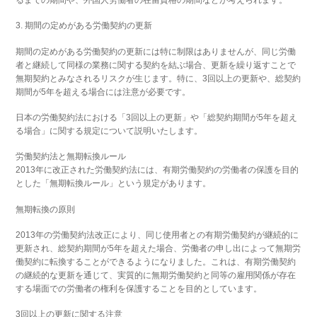
るまでの期間や、外国人労働者の在留資格の期間などが考えられます。
3. 期間の定めがある労働契約の更新
期間の定めがある労働契約の更新には特に制限はありませんが、同じ労働
者と継続して同様の業務に関する契約を結ぶ場合、更新を繰り返すことで
無期契約とみなされるリスクが生じます。特に、3回以上の更新や、総契約
期間が5年を超える場合には注意が必要です。
日本の労働契約法における「3回以上の更新」や「総契約期間が5年を超え
る場合」に関する規定について説明いたします。
労働契約法と無期転換ルール
2013年に改正された労働契約法には、有期労働契約の労働者の保護を目的
とした「無期転換ルール」という規定があります。
無期転換の原則
2013年の労働契約法改正により、同じ使用者との有期労働契約が継続的に
更新され、総契約期間が5年を超えた場合、労働者の申し出によって無期労
働契約に転換することができるようになりました。これは、有期労働契約
の継続的な更新を通じて、実質的に無期労働契約と同等の雇用関係が存在
する場面での労働者の権利を保護することを目的としています。
3回以上の更新に関する注意