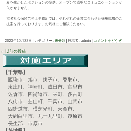
みを生かしたポジションの提供、オープンで透明なコミュニケーションが
欠かせません。
椎名社会保険労務士事務所では、それぞれの企業に合わせた採用戦略のご
提案を行っております。お気軽にご相談ください。
2023年10月22日
|
カテゴリー :
未分類
|
投稿者 : admin
|
コメントをどうぞ
←
以前の投稿
【千葉県】
匝瑳市、旭市、銚子市、香取市、
東庄町、神崎町、成田市、富里市
佐倉市、四街道市、栄町、多古町
八街市、芝山町、千葉市、山武市
四街道市、横芝光町、東金市、
大網白里市、九十九里町、茂原市
長生郡、市原市
【茨城県】