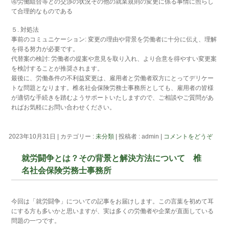
④労働組合等との交渉の状況その他の就業規則の変更に係る事情に照らし
て合理的なものである
５. 対処法
事前のコミュニケーション: 変更の理由や背景を労働者に十分に伝え、理解
を得る努力が必要です。
代替案の検討: 労働者の提案や意見を取り入れ、より合意を得やすい変更案
を検討することが推奨されます。
最後に、労働条件の不利益変更は、雇用者と労働者双方にとってデリケー
トな問題となります。椎名社会保険労務士事務所としても、雇用者の皆様
が適切な手続きを踏むようサポートいたしますので、ご相談やご質問があ
ればお気軽にお問い合わせください。
2023年10月31日
|
カテゴリー :
未分類
|
投稿者 : admin
|
コメントをどうぞ
就労闘争とは？その背景と解決方法について 椎
名社会保険労務士事務所
今回は「就労闘争」についての記事をお届けします。この言葉を初めて耳
にする方も多いかと思いますが、実は多くの労働者や企業が直面している
問題の一つです。