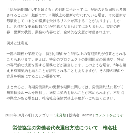
「総契約期間が5年を超える」の判断に当たっては、契約の更新回数も考慮
されることが一般的です。3回以上の更新が行われている場合、その更新が
形骸化しているとの指摘を受けるリスクが高まることがあります。しか
し、具体的な更新回数だけが問題となるわけではありません。契約の内
容、更新の状況、業務の内容など、全体的な文脈が考慮されます。
例外と注意点
一部の職種や業種では、特別な理由から5年以上の有期契約が必要とされる
こともあります。例えば、特定のプロジェクトの期間限定の業務や、特定
の専門的な技術を要する業務などが該当します。このような場合、5年を超
える有期契約を結ぶことが許容されることもありますが、その際の理由や
背景を明確にすることが重要です。
まとめると、有期労働契約の更新や期間に関しては、労働契約法に基づく
無期転換ルールを理解し、適切に契約を結ぶことが求められます。不明点
や懸念がある場合は、椎名社会保険労務士事務所へご相談ください。
2023年10月29日
|
カテゴリー :
未分類
|
投稿者 : admin
|
コメントをどうぞ
労使協定の労働者代表選出方法について 椎名社