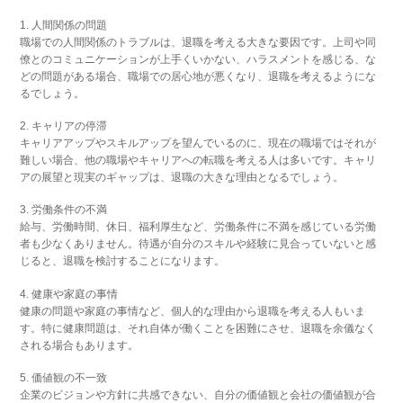
1. 人間関係の問題
職場での人間関係のトラブルは、退職を考える大きな要因です。上司や同
僚とのコミュニケーションが上手くいかない、ハラスメントを感じる、な
どの問題がある場合、職場での居心地が悪くなり、退職を考えるようにな
るでしょう。
2. キャリアの停滞
キャリアアップやスキルアップを望んでいるのに、現在の職場ではそれが
難しい場合、他の職場やキャリアへの転職を考える人は多いです。キャリ
アの展望と現実のギャップは、退職の大きな理由となるでしょう。
3. 労働条件の不満
給与、労働時間、休日、福利厚生など、労働条件に不満を感じている労働
者も少なくありません。待遇が自分のスキルや経験に見合っていないと感
じると、退職を検討することになります。
4. 健康や家庭の事情
健康の問題や家庭の事情など、個人的な理由から退職を考える人もいま
す。特に健康問題は、それ自体が働くことを困難にさせ、退職を余儀なく
される場合もあります。
5. 価値観の不一致
企業のビジョンや方針に共感できない、自分の価値観と会社の価値観が合