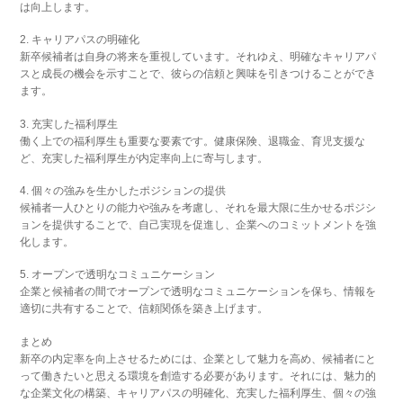
は向上します。
2. キャリアパスの明確化
新卒候補者は自身の将来を重視しています。それゆえ、明確なキャリアパ
スと成長の機会を示すことで、彼らの信頼と興味を引きつけることができ
ます。
3. 充実した福利厚生
働く上での福利厚生も重要な要素です。健康保険、退職金、育児支援な
ど、充実した福利厚生が内定率向上に寄与します。
4. 個々の強みを生かしたポジションの提供
候補者一人ひとりの能力や強みを考慮し、それを最大限に生かせるポジシ
ョンを提供することで、自己実現を促進し、企業へのコミットメントを強
化します。
5. オープンで透明なコミュニケーション
企業と候補者の間でオープンで透明なコミュニケーションを保ち、情報を
適切に共有することで、信頼関係を築き上げます。
まとめ
新卒の内定率を向上させるためには、企業として魅力を高め、候補者にと
って働きたいと思える環境を創造する必要があります。それには、魅力的
な企業文化の構築、キャリアパスの明確化、充実した福利厚生、個々の強