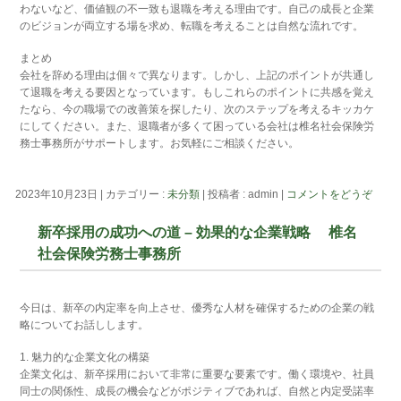
わないなど、価値観の不一致も退職を考える理由です。自己の成長と企業
のビジョンが両立する場を求め、転職を考えることは自然な流れです。
まとめ
会社を辞める理由は個々で異なります。しかし、上記のポイントが共通し
て退職を考える要因となっています。もしこれらのポイントに共感を覚え
たなら、今の職場での改善策を探したり、次のステップを考えるキッカケ
にしてください。また、退職者が多くて困っている会社は椎名社会保険労
務士事務所がサポートします。お気軽にご相談ください。
2023年10月23日
|
カテゴリー :
未分類
|
投稿者 : admin
|
コメントをどうぞ
新卒採用の成功への道 – 効果的な企業戦略 椎名
社会保険労務士事務所
今日は、新卒の内定率を向上させ、優秀な人材を確保するための企業の戦
略についてお話しします。
1. 魅力的な企業文化の構築
企業文化は、新卒採用において非常に重要な要素です。働く環境や、社員
同士の関係性、成長の機会などがポジティブであれば、自然と内定受諾率