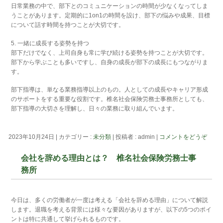
日常業務の中で、部下とのコミュニケーションの時間が少なくなってしま
うことがあります。定期的に1on1の時間を設け、部下の悩みや成果、目標
について話す時間を持つことが大切です。
5. 一緒に成長する姿勢を持つ
部下だけでなく、上司自身も常に学び続ける姿勢を持つことが大切です。
部下から学ぶことも多いですし、自身の成長が部下の成長にもつながりま
す。
部下指導は、単なる業務指導以上のもの。人としての成長やキャリア形成
のサポートをする重要な役割です。椎名社会保険労務士事務所としても、
部下指導の大切さを理解し、日々の業務に取り組んでいます。
2023年10月24日
|
カテゴリー :
未分類
|
投稿者 : admin
|
コメントをどうぞ
会社を辞める理由とは？ 椎名社会保険労務士事
務所
今日は、多くの労働者が一度は考える「会社を辞める理由」について解説
します。退職を考える背景には様々な要因がありますが、以下の5つのポイ
ントは特に共通して挙げられるものです。