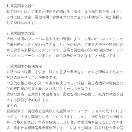
1. 就労闘争とは？
就労闘争とは、労働者と使用者の間に生じる様々な労働問題を指します。
これには、賃金、労働時間、労働条件などの点での不満や不一致が起因と
して挙げられます。
2. 就労闘争の背景
近年、経済のグローバル化や技術の進化により、企業のビジネスモデルや
労働形態が大きく変わってきました。その結果、労働者の権利や待遇に関
する要求も多様化してきています。企業と労働者の間の価値観のギャップ
やコミュニケーション不足が、就労闘争の火種となることが多いです。
3. 就労闘争の解決方法
対話の場の設定：まずは、双方の意見や要求をしっかりと理解するための
対話の場を持つことが重要です。
中立的な第三者の介入：争点が解決しづらい場合、第三者機関や労務士な
どの専門家の意見を取り入れることも一つの方法です。
柔軟な対応：企業側も労働者側も、柔軟な対応を心掛け、双方の利益を追
求する姿勢が求められます。
まとめ
就労闘争は、労働者と企業双方の認識やコミュニケーションの取り方によ
っては、大きな問題となることがあります。しかし、適切な対応と理解を
持って取り組めば、争点を解決し、より良い労働環境を築くことができま
す。椎名社会保険労務士事務所では、このような問題に取り組む企業や労