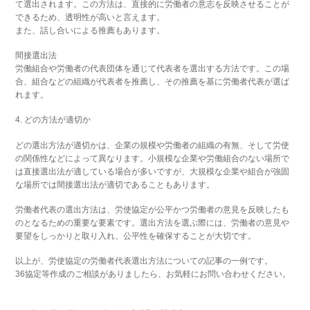
て選出されます。この方法は、直接的に労働者の意志を反映させることが
できるため、透明性が高いと言えます。
また、話し合いによる推薦もあります。
間接選出法
労働組合や労働者の代表団体を通じて代表者を選出する方法です。この場
合、組合などの組織が代表者を推薦し、その推薦を基に労働者代表が選ば
れます。
4. どの方法が適切か
どの選出方法が適切かは、企業の規模や労働者の組織の有無、そして労使
の関係性などによって異なります。小規模な企業や労働組合のない場所で
は直接選出法が適している場合が多いですが、大規模な企業や組合が強固
な場所では間接選出法が適切であることもあります。
労働者代表の選出方法は、労使協定が公平かつ労働者の意見を反映したも
のとなるための重要な要素です。選出方法を選ぶ際には、労働者の意見や
要望をしっかりと取り入れ、公平性を確保することが大切です。
以上が、労使協定の労働者代表選出方法についての記事の一例です。
36協定等作成のご相談がありましたら、お気軽にお問い合わせください。