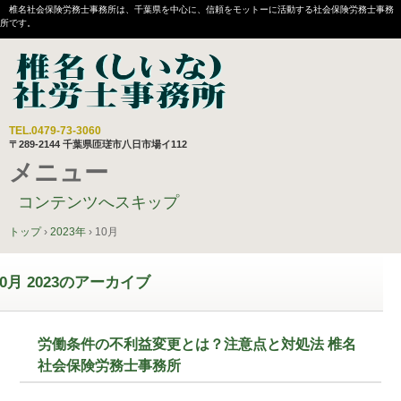
椎名社会保険労務士事務所は、千葉県を中心に、信頼をモットーに活動する社会保険労務士事務
所です。
TEL.
0479-73-3060
〒289-2144 千葉県匝瑳市八日市場イ112
メニュー
コンテンツへスキップ
トップ
›
2023年
›
10月
0月 2023
のアーカイブ
労働条件の不利益変更とは？注意点と対処法 椎名
社会保険労務士事務所