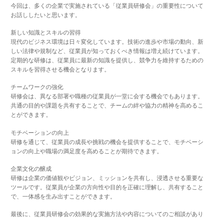
今回は、多くの企業で実施されている「従業員研修会」の重要性について
お話ししたいと思います。
新しい知識とスキルの習得
現代のビジネス環境は日々変化しています。技術の進歩や市場の動向、新
しい法律や規制など、従業員が知っておくべき情報は増え続けています。
定期的な研修は、従業員に最新の知識を提供し、競争力を維持するための
スキルを習得させる機会となります。
チームワークの強化
研修会は、異なる部署や職種の従業員が一堂に会する機会でもあります。
共通の目的や課題を共有することで、チームの絆や協力の精神を高めるこ
とができます。
モチベーションの向上
研修を通じて、従業員の成長や挑戦の機会を提供することで、モチベーシ
ョンの向上や職場の満足度を高めることが期待できます。
企業文化の醸成
研修は企業の価値観やビジョン、ミッションを共有し、浸透させる重要な
ツールです。従業員が企業の方向性や目的を正確に理解し、共有すること
で、一体感を生み出すことができます。
最後に、従業員研修会の効果的な実施方法や内容についてのご相談があり