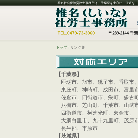
椎名社会保険労務士事務所は、千葉県を中心に、信頼をモ
TEL.
0479-73-3060
〒289-2144
トップ
›
リンク集
【千葉県】
匝瑳市、旭市、銚子市、香取市
東庄町、神崎町、成田市、富里
佐倉市、四街道市、栄町、多古
八街市、芝山町、千葉市、山武
四街道市、横芝光町、東金市、
大網白里市、九十九里町、茂原
長生郡、市原市
【茨城県】