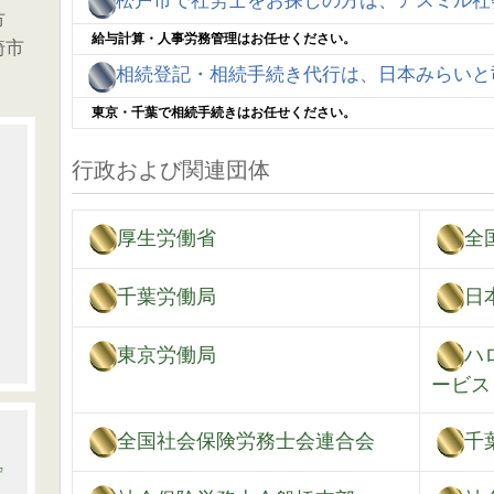
松戸市で社労士をお探しの方は、アスミル社
市
給与計算・人事労務管理はお任せください。
崎市
相続登記・相続手続き代行は、日本みらいと
東京・千葉で相続手続きはお任せください。
行政および関連団体
厚生労働省
全
千葉労働局
日
東京労働局
ハ
ービス
全国社会保険労務士会連合会
千
守