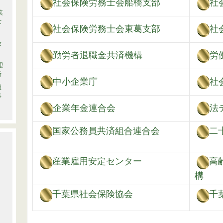
社会保険労務士会船橋支部
社
笑
士
社会保険労務士会東葛支部
社
険
勤労者退職金共済機構
労
理
所
中小企業庁
社
員
事
法
企業年金連合会
国家公務員共済組合連合会
二
産業雇用安定センター
高
構
千葉県社会保険協会
千