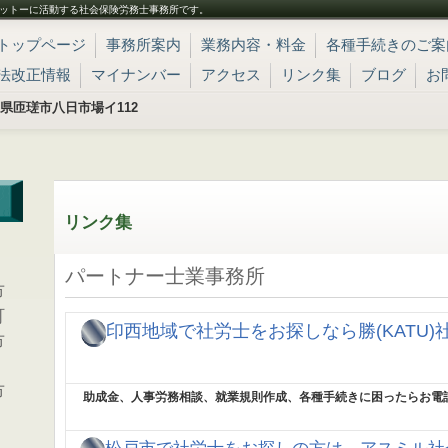
ットーに活動する社会保険労務士事務所です。
トップページ
事務所案内
業務内容・料金
各種手続きのご案
法改正情報
マイナンバー
アクセス
リンク集
ブログ
お
 千葉県匝瑳市八日市場イ112
リンク集
、
パートナー士業事務所
市
町
印西地域で社労士をお探しなら勝(KATU
市
市
助成金、人事労務相談、就業規則作成、各種手続きに困ったらお電