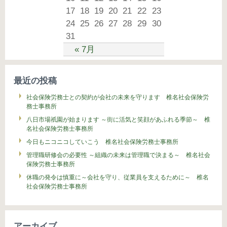
17
18
19
20
21
22
23
24
25
26
27
28
29
30
31
« 7月
最近の投稿
社会保険労務士との契約が会社の未来を守ります 椎名社会保険労
務士事務所
八日市場祇園が始まります ～街に活気と笑顔があふれる季節～ 椎
名社会保険労務士事務所
今日もニコニコしていこう 椎名社会保険労務士事務所
管理職研修会の必要性 ～組織の未来は管理職で決まる～ 椎名社会
保険労務士事務所
休職の発令は慎重に～会社を守り、従業員を支えるために～ 椎名
社会保険労務士事務所
アーカイブ