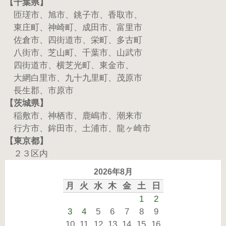
【千葉県】
匝瑳市、旭市、銚子市、香取市、
東庄町、神崎町、成田市、富里市
佐倉市、四街道市、栄町、多古町
八街市、芝山町、千葉市、山武市
四街道市、横芝光町、東金市、
大網白里市、九十九里町、茂原市
長生郡、市原市
【茨城県】
稲敷市、神栖市、鹿嶋市、潮来市
行方市、鉾田市、土浦市、龍ヶ崎市
【東京都】
２３区内
2026年8月
月
火
水
木
金
土
日
1
2
3
4
5
6
7
8
9
10
11
12
13
14
15
16