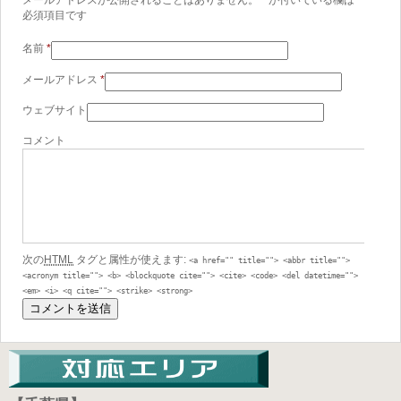
メールアドレスが公開されることはありません。
*
が付いている欄は
必須項目です
名前
*
メールアドレス
*
ウェブサイト
コメント
次の
HTML
タグと属性が使えます:
<a href="" title=""> <abbr title="">
<acronym title=""> <b> <blockquote cite=""> <cite> <code> <del datetime="">
<em> <i> <q cite=""> <strike> <strong>