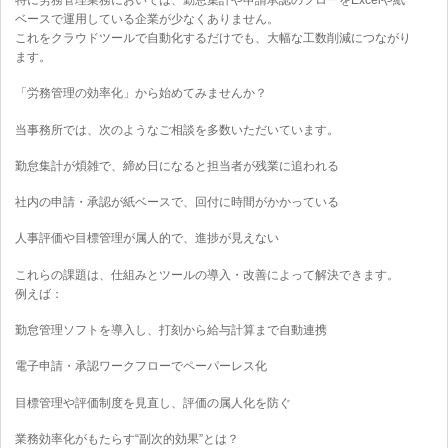
特に労務管理業務においては、勤怠集計や申請承認のフローをExcelや紙
ベースで運用している企業が少なくありません。
これをクラウドツールで自動化するだけでも、大幅な工数削減につながり
ます。
「労務管理の効率化」から始めてみませんか？
当事務所では、次のようなご相談を多数いただいています。
勤怠集計が煩雑で、締め日になると担当者が残業に追われる
社内の申請・承認が紙ベースで、回付に時間がかかっている
人事評価や目標管理が属人的で、進捗が見えない
これらの課題は、仕組みとツールの導入・改善によって解決できます。
例えば：
勤怠管理ソフトを導入し、打刻から給与計算まで自動連携
電子申請・承認ワークフローでペーパーレス化
目標管理や評価制度を見直し、評価の属人化を防ぐ
業務効率化がもたらす“副次的効果”とは？