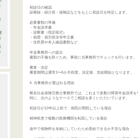
笑
士
初診日の確認
診療録・紹介状・保険証などをもとに初診日を特定します。
険
必要書類の準備
・年金請求書
・診断書（指定様式）
理
・病歴・就労状況等申立書
所
・住民票や本人確認書類など
員
事
年金事務所への提出
書類の不備を防ぐため、事前に当事務所でチェックを行います。
審査・決定
審査期間は通常3〜6か月程度。決定後、支給開始となります。
4. 当事務所が選ばれる理由
椎名社会保険労務士事務所では、これまで多数の障害年金請求を
特に、次のようなケースでご相談を多くいただいています。
初診日が10年以上前で、病院が閉院している場合
精神疾患で複数の医療機関を転院している場合
途中で保険料を未納にしていたため受給できるか不安な場合