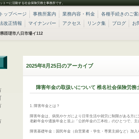
ットーに活動する社会保険労務士事務所です。
トップページ
事務所案内
業務内容・料金
各種手続きのご案
法改正情報
マイナンバー
アクセス
リンク集
ブログ
お
 千葉県匝瑳市八日市場イ112
2025年8月25日
のアーカイブ
、
障害年金の取扱いについて 椎名社会保険労務
市
町
市
1. 障害年金とは？
障害年金は、病気やケガにより日常生活や就労に制限がある方に
市
老齢年金や遺族年金と並ぶ「公的年金の三本柱」のひとつで、主
障害基礎年金：国民年金（自営業者・学生・専業主婦など）加入