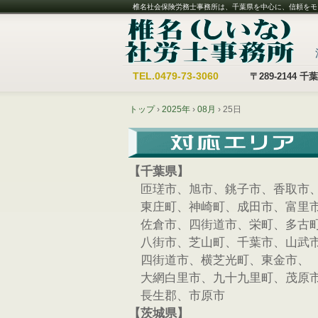
椎名社会保険労務士事務所は、千葉県を中心に、信頼をモ
TEL.
0479-73-3060
〒289-2144
トップ
›
2025年
›
08月
›
25日
【千葉県】
匝瑳市、旭市、銚子市、香取市
東庄町、神崎町、成田市、富里
佐倉市、四街道市、栄町、多古
八街市、芝山町、千葉市、山武
四街道市、横芝光町、東金市、
大網白里市、九十九里町、茂原
長生郡、市原市
【茨城県】