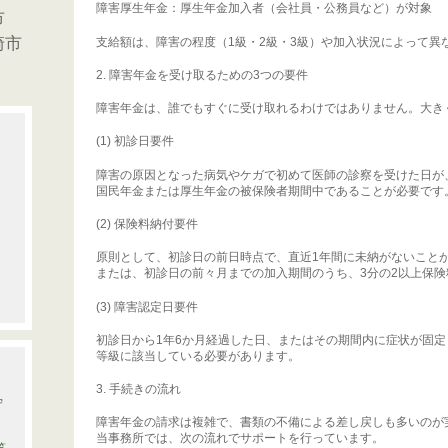
障害厚生年金：厚生年金加入者（会社員・公務員など）が対象
市
崎市
支給額は、障害の程度（1級・2級・3級）や加入状況によって異
2. 障害年金を受け取るための3つの要件
障害年金は、誰でもすぐに受け取れるわけではありません。大き
(1) 初診日要件
障害の原因となった病気やケガで初めて医師の診察を受けた日が
国民年金または厚生年金の被保険者期間中であることが必要です
(2) 保険料納付要件
原則として、初診日の前日時点で、直近1年間に未納がないこと
または、初診日の前々月までの加入期間のうち、3分の2以上保
(3) 障害認定日要件
初診日から1年6か月経過した日、またはその期間内に症状が固
等級に該当している必要があります。
3. 手続きの流れ
守
障害年金の請求は複雑で、書類の不備による差し戻しも多いのが
当事務所では、次の流れでサポートを行っています。