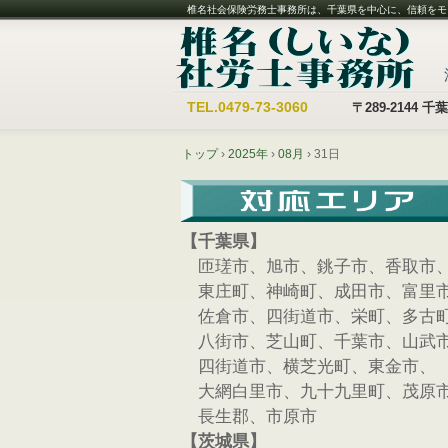
椎名社会保険労務士事務所は、千葉県を中心に、信頼をモ
TEL.
0479-73-3060
〒289-2144
トップ
›
2025年
›
08月
›
31日
【千葉県】
匝瑳市、旭市、銚子市、香取市
東庄町、神崎町、成田市、富里
佐倉市、四街道市、栄町、多古
八街市、芝山町、千葉市、山武
四街道市、横芝光町、東金市、
大網白里市、九十九里町、茂原
長生郡、市原市
【茨城県】