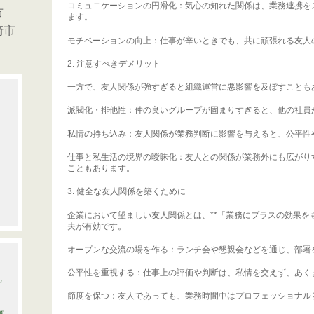
コミュニケーションの円滑化：気心の知れた関係は、業務連携を
市
ます。
崎市
モチベーションの向上：仕事が辛いときでも、共に頑張れる友人
2. 注意すべきデメリット
一方で、友人関係が強すぎると組織運営に悪影響を及ぼすことも
派閥化・排他性：仲の良いグループが固まりすぎると、他の社員
私情の持ち込み：友人関係が業務判断に影響を与えると、公平性
仕事と私生活の境界の曖昧化：友人との関係が業務外にも広がり
こともあります。
3. 健全な友人関係を築くために
企業において望ましい友人関係とは、**「業務にプラスの効果を
夫が有効です。
オープンな交流の場を作る：ランチ会や懇親会などを通じ、部署
公平性を重視する：仕事上の評価や判断は、私情を交えず、あく
守
節度を保つ：友人であっても、業務時間中はプロフェッショナル