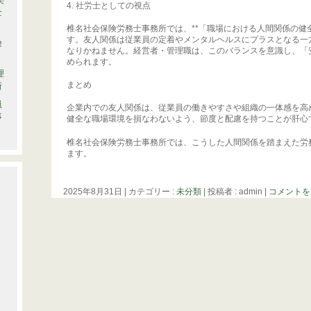
笑
4. 社労士としての視点
士
椎名社会保険労務士事務所では、**「職場における人間関係の健
す。友人関係は従業員の定着やメンタルヘルスにプラスとなる一
険
なりかねません。経営者・管理職は、このバランスを意識し、「安
められます。
理
まとめ
所
員
企業内での友人関係は、従業員の働きやすさや組織の一体感を高
事
健全な職場環境を損なわないよう、節度と配慮を持つことが肝心
椎名社会保険労務士事務所では、こうした人間関係を踏まえた労
ます。
2025年8月31日
|
カテゴリー :
未分類
|
投稿者 : admin
|
コメントを