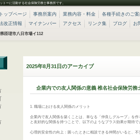
ットーに活動する社会保険労務士事務所です。
トップページ
事務所案内
業務内容・料金
各種手続きのご案
法改正情報
マイナンバー
アクセス
リンク集
ブログ
お
 千葉県匝瑳市八日市場イ112
2025年8月31日
のアーカイブ
、
企業内での友人関係の意義 椎名社会保険労務
市
町
市
1. 職場における友人関係のメリット
企業内で友人関係を築くことは、単なる「仲良しグループ」を作
市
と友好的な関係を持つことで、以下のようなプラス効果が期待で
心理的安全性の向上：困ったときに相談できる仲間がいると、不