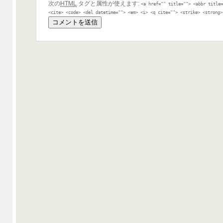
次の
HTML
タグと属性が使えます:
<a href="" title=""> <abbr title
<cite> <code> <del datetime=""> <em> <i> <q cite=""> <strike> <strong>