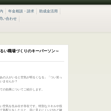
内
年金相談・請求
助成金活用
問い合わせ
明るい職場づくりのキーパーソン～
あの人がいると空気が明るくなる」「つい笑っ
いませんか？
ての効果についてご紹介します。
い空気を生み出す存在です。特別なスキルや役
て気配りをしたりと、目に見えにくいけれど確