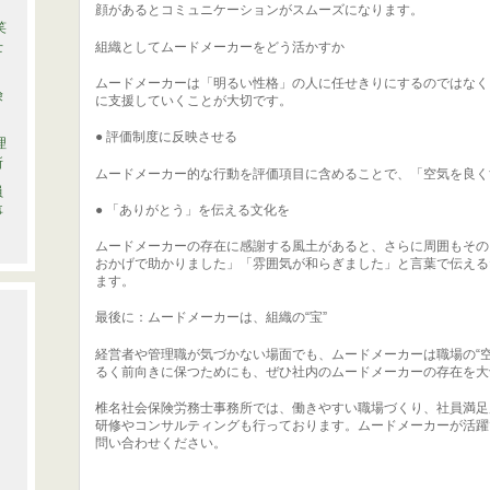
顔があるとコミュニケーションがスムーズになります。
笑
士
組織としてムードメーカーをどう活かすか
ムードメーカーは「明るい性格」の人に任せきりにするのではなく
険
に支援していくことが大切です。
● 評価制度に反映させる
理
所
ムードメーカー的な行動を評価項目に含めることで、「空気を良く
員
● 「ありがとう」を伝える文化を
事
ムードメーカーの存在に感謝する風土があると、さらに周囲もその
おかげで助かりました」「雰囲気が和らぎました」と言葉で伝える
ます。
最後に：ムードメーカーは、組織の“宝”
経営者や管理職が気づかない場面でも、ムードメーカーは職場の“
るく前向きに保つためにも、ぜひ社内のムードメーカーの存在を大
椎名社会保険労務士事務所では、働きやすい職場づくり、社員満足
研修やコンサルティングも行っております。ムードメーカーが活躍
問い合わせください。