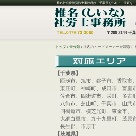
椎名社会保険労務士事務所は、千葉県を中心に、信頼をモ
TEL.
0479-73-3060
〒289-2144
トップ
›
未分類
›
社内のムードメーカーが職場に
【千葉県】
匝瑳市、旭市、銚子市、香取市
東庄町、神崎町、成田市、富里
佐倉市、四街道市、栄町、多古
八街市、芝山町、千葉市、山武
四街道市、横芝光町、東金市、
大網白里市、九十九里町、茂原
長生郡、市原市
【茨城県】