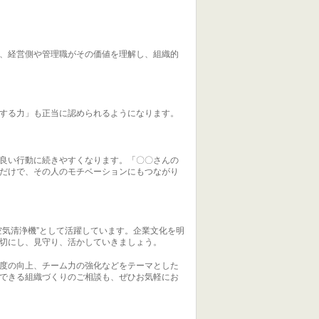
、経営側や管理職がその価値を理解し、組織的
する力」も正当に認められるようになります。
良い行動に続きやすくなります。「〇〇さんの
だけで、その人のモチベーションにもつながり
空気清浄機”として活躍しています。企業文化を明
切にし、見守り、活かしていきましょう。
度の向上、チーム力の強化などをテーマとした
できる組織づくりのご相談も、ぜひお気軽にお