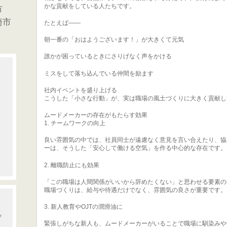
かな貢献をしている人たちです。
市
崎市
たとえば——
朝一番の「おはようございます！」が大きくて元気
誰かが困っているときにさりげなく声をかける
ミスをして落ち込んでいる仲間を励ます
社内イベントを盛り上げる
こうした「小さな行動」が、実は職場の風土づくりに大きく貢献し
ムードメーカーの存在がもたらす効果
1. チームワークの向上
良い雰囲気の中では、社員同士が遠慮なく意見を言い合えたり、協
ーは、そうした「安心して働ける空気」を作る中心的な存在です。
2. 離職防止にも効果
「この職場は人間関係がいいから辞めたくない」と思わせる要素の
職場づくりは、給与や待遇だけでなく、雰囲気の良さが重要です。
3. 新人教育やOJTの潤滑油に
守
緊張しがちな新人も、ムードメーカーがいることで職場に馴染みや