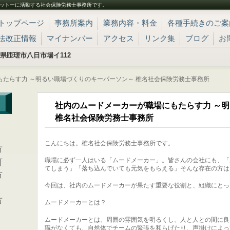
ットーに活動する社会保険労務士事務所です。
トップページ
事務所案内
業務内容・料金
各種手続きのご案
法改正情報
マイナンバー
アクセス
リンク集
ブログ
お
 千葉県匝瑳市八日市場イ112
もたらす力 ～明るい職場づくりのキーパーソン～ 椎名社会保険労務士事務所
社内のムードメーカーが職場にもたらす力 ～
椎名社会保険労務士事務所
、
こんにちは。椎名社会保険労務士事務所です。
市
職場に必ず一人はいる「ムードメーカー」。皆さんの会社にも、「
町
てしまう」「落ち込んでいても元気をもらえる」そんな存在の方は
市
今回は、社内のムードメーカーが果たす重要な役割と、組織にとっ
市
ムードメーカーとは？
ムードメーカーとは、周囲の雰囲気を明るくし、人と人との間に良
職がなくても、自然体でチームの緊張を和らげたり、声掛けによっ