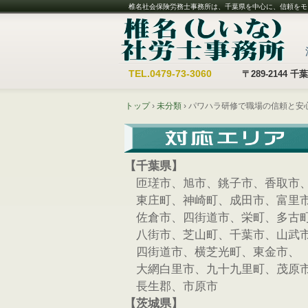
椎名社会保険労務士事務所は、千葉県を中心に、信頼をモ
TEL.
0479-73-3060
〒289-2144
トップ
›
未分類
›
パワハラ研修で職場の信頼と安
【千葉県】
匝瑳市、旭市、銚子市、香取市
東庄町、神崎町、成田市、富里
佐倉市、四街道市、栄町、多古
八街市、芝山町、千葉市、山武
四街道市、横芝光町、東金市、
大網白里市、九十九里町、茂原
長生郡、市原市
【茨城県】