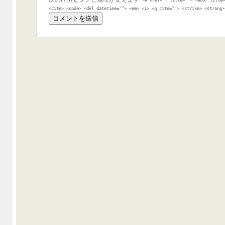
<cite> <code> <del datetime=""> <em> <i> <q cite=""> <strike> <strong>