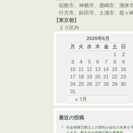
稲敷市、神栖市、鹿嶋市、潮来
行方市、鉾田市、土浦市、龍ヶ
【東京都】
２３区内
2026年8月
月
火
水
木
金
土
日
1
2
3
4
5
6
7
8
9
10
11
12
13
14
15
16
17
18
19
20
21
22
23
24
25
26
27
28
29
30
31
« 7月
最近の投稿
社会保険労務士との契約が会社の未来を
ります 椎名社会保険労務士事務所