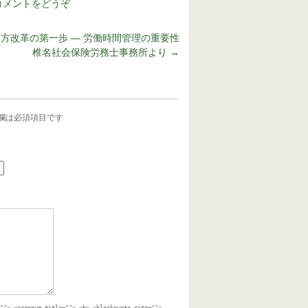
コメントをどうぞ
方改革の第一歩 ― 労働時間管理の重要性
椎名社会保険労務士事務所より
→
欄は必須項目です
=""> <acronym title=""> <b> <blockquote cite="">