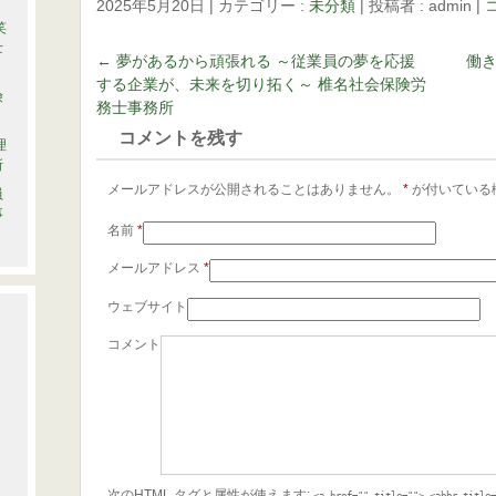
2025年5月20日
|
カテゴリー :
未分類
|
投稿者 : admin
|
笑
士
←
夢があるから頑張れる ～従業員の夢を応援
働き
する企業が、未来を切り拓く～ 椎名社会保険労
険
務士事務所
コメントを残す
理
所
メールアドレスが公開されることはありません。
*
が付いている
員
事
名前
*
メールアドレス
*
ウェブサイト
コメント
次の
HTML
タグと属性が使えます:
<a href="" title=""> <abbr title