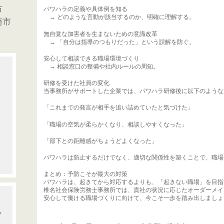
市
パワハラの定義や具体例を知る
→ どのような言動が該当するのか、明確に理解する。
崎市
無自覚な加害者を生まないための意識改革
→ 「自分は指導のつもりだった」という誤解を防ぐ。
安心して相談できる職場環境づくり
→ 相談窓口の整備や社内ルールの周知。
研修を受けた社員の変化
当事務所がサポートした企業では、パワハラ研修後に以下のような
「これまでの発言が相手を追い詰めていたと気づけた」
「職場の空気が柔らかくなり、相談しやすくなった」
「部下との距離感がちょうどよくなった」
パワハラは防止するだけでなく、適切な関係性を築くことで、職場
まとめ：予防こそが最大の対策
パワハラは、起きてから対応するよりも、「起きない職場」を目指
椎名社会保険労務士事務所では、貴社の状況に応じたオーダーメイ
安心して働ける職場づくりに向けて、今こそ一歩を踏み出しましょ
守