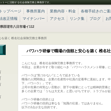
ットーに活動する社会保険労務士事務所です。
トップページ
事務所案内
業務内容・料金
各種手続きのご案
法改正情報
マイナンバー
アクセス
リンク集
ブログ
お
 千葉県匝瑳市八日市場イ112
心を築く 椎名社会保険労務士事務所
パワハラ研修で職場の信頼と安心を築く 椎名
こんにちは、椎名社会保険労務士事務所です。
、
今回は、企業が今すぐ取り組むべき「パワーハラスメント研修」に
市
パワハラは“気づかない”ところで起きている
町
職場の人間関係は、企業の生産性や社員の定着率に直結します。中
下、パワハラ）」です。
市
上司や先輩の何気ない言動が、部下や後輩にとっては精神的苦痛と
多くの企業では「うちは大丈夫」と思いがちですが、トラブルが起
市
パワハラ研修の目的とは
パワハラ研修の目的は単なる「知識の伝達」ではありません。
以下の3点が主な目的です。