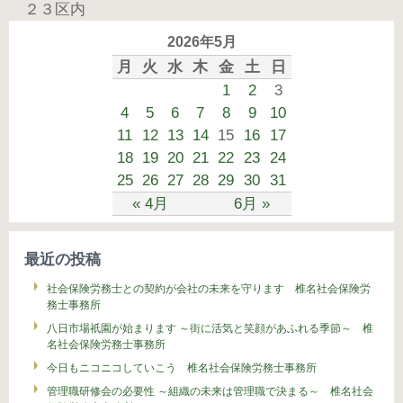
２３区内
2026年5月
月
火
水
木
金
土
日
1
2
3
4
5
6
7
8
9
10
11
12
13
14
15
16
17
18
19
20
21
22
23
24
25
26
27
28
29
30
31
« 4月
6月 »
最近の投稿
社会保険労務士との契約が会社の未来を守ります 椎名社会保険労
務士事務所
八日市場祇園が始まります ～街に活気と笑顔があふれる季節～ 椎
名社会保険労務士事務所
今日もニコニコしていこう 椎名社会保険労務士事務所
管理職研修会の必要性 ～組織の未来は管理職で決まる～ 椎名社会