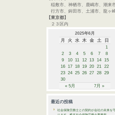
稲敷市、神栖市、鹿嶋市、潮来
行方市、鉾田市、土浦市、龍ヶ
【東京都】
２３区内
2025年6月
月
火
水
木
金
土
日
1
2
3
4
5
6
7
8
9
10
11
12
13
14
15
16
17
18
19
20
21
22
23
24
25
26
27
28
29
30
« 5月
7月 »
最近の投稿
社会保険労務士との契約が会社の未来を
ります 椎名社会保険労務士事務所