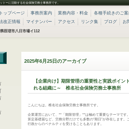
ットーに活動する社会保険労務士事務所です。
トップページ
事務所案内
業務内容・料金
各種手続きのご案
法改正情報
マイナンバー
アクセス
リンク集
ブログ
お
 千葉県匝瑳市八日市場イ112
2025年6月25日
のアーカイブ
、
【企業向け】期限管理の重要性と実践ポイン
市
れる組織に～ 椎名社会保険労務士事務所
町
市
こんにちは。椎名社会保険労務士事務所です。
市
企業運営において、**「期限管理」**は極めて重要なテーマで
算定基礎届など、労務分野だけでも多数の“期日”が存在します。
行政からのペナルティを受けることもあります。