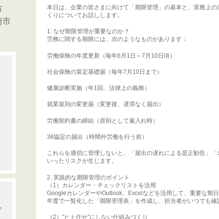
市
本日は、企業の皆さまに向けて「期限管理」の基本と、実務上の
くりについてお話しします。
崎市
1. なぜ期限管理が重要なのか？
労務に関する期限には、次のようなものがあります：
労働保険の年度更新（毎年6月1日～7月10日頃）
社会保険の算定基礎届（毎年7月10日まで）
健康診断実施（年1回、法律上の義務）
就業規則の変更届（変更後、遅滞なく届出）
労働契約書の締結（原則として雇入れ時）
36協定の届出（時間外労働を行う前）
これらを適切に管理しないと、「届出の遅れによる是正勧告」「
いったリスクが生じます。
2. 実践的な期限管理のポイント
（1）カレンダー・チェックリストを活用
GoogleカレンダーやOutlook、Excelなどを活用して、重要
年度で一覧化した「期限管理表」を作成し、担当者がいつでも確
守
（2）“ヒト任せ”にしない仕組みづくり