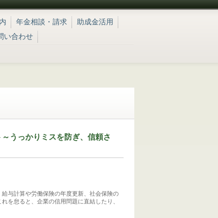
内
年金相談・請求
助成金活用
問い合わせ
ト～うっかりミスを防ぎ、信頼さ
す。給与計算や労働保険の年度更新、社会保険の
これを怠ると、企業の信用問題に直結したり、