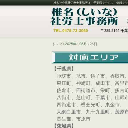
椎名社会保険労務士事務所は、千葉県を中心に、信頼をモ
TEL.
0479-73-3060
〒289-2144
トップ
›
2025年
›
06月
›
25日
【千葉県】
匝瑳市、旭市、銚子市、香取市
東庄町、神崎町、成田市、富里
佐倉市、四街道市、栄町、多古
八街市、芝山町、千葉市、山武
四街道市、横芝光町、東金市、
大網白里市、九十九里町、茂原
長生郡、市原市
【茨城県】