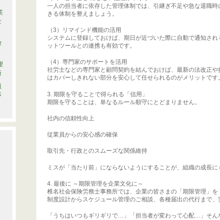
一人の担当者に依存した管理体制では、引継ぎ不足や急な退職時
笑
きる体制を整えましょう。
士
（3）リマインド機能の活用
システムに登録しておけば、期日が近づいた際に自動で通知される
険
ットツールとの連携も有効です。
（4）専門家のサポートを活用
理
社労士などの専門家と顧問契約を結んでおけば、最新の法改正や
所
はカバーしきれない部分を安心して任せられるのがメリットです
員
3. 期限を守ることで得られる「信用」
事
期限を守ることは、単なるルール順守にとどまりません。
社内の信頼性向上
従業員からの安心感の確保
取引先・行政とのスムーズな関係維持
ミスが「当たり前」にならないようにすることが、組織の成長に
4. 最後に ～期限管理を企業文化に～
椎名社会保険労務士事務所では、企業の皆さまの「期限管理」を
制度設計からスケジュール管理のご相談、各種届出の代行まで、
「うちはいつもギリギリで…」「担当者が変わって心配…」そん